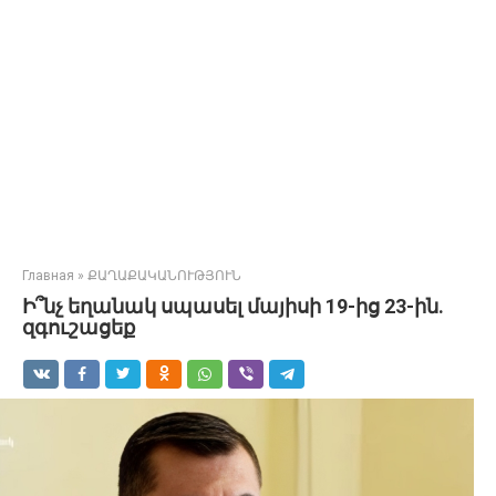
Главная
»
ՔԱՂԱՔԱԿԱՆՈՒԹՅՈՒՆ
Ի՞նչ եղանակ սպասել մայիսի 19-ից 23-ին.
զգուշացեք