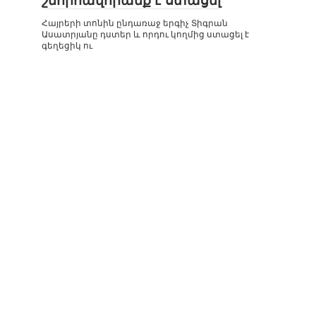
շնորհավորանք է ստացել
Հայրերի տոնին ընդառաջ երգիչ Տիգրան
Ասատրյանը դստեր և որդու կողմից ստացել է
գեղեցիկ ու