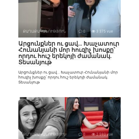
ՔԱՂԱՔԱԿԱՆՈՒԹՅՈՒՆ
0
3 375 vue
Արցունքներ ու ցավ… Խաչատուր
Հունանյանի մոր հուզիչ խոսքը՝
որդու հուշ երեկոյի ժամանակ.
Տեսանյութ
Արցունքներ ու ցավ… Խաչատուր Հունանյանի մոր
հուզիչ խոսքը՝ որդու հուշ երեկոյի ժամանակ.
Տեսանյութ
ՔԱՂԱՔԱԿԱՆՈՒԹՅՈՒՆ
0
2 593 vue