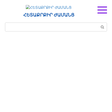
Перейти
к
контенту
ՀԵՏԱՔՐՔԻՐ ԺԱՄԱՆՑ
Поиск: