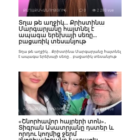
ՔԱՂԱՔԱԿԱՆՈՒԹՅՈՒՆ
0
2 280 vue
Տղա թե աղջիկ… Քրիստինա
Մարգարյանը հայտնել է
ապագա երեխայի սեռը…
բացառիկ տեսանյութ
Տղա թե աղջիկ… Քրիստինա Մարգարյանը հայտնել
է ապագա երեխայի սեռը… բացառիկ տեսանյութ
ՔԱՂԱՔԱԿԱՆՈՒԹՅՈՒՆ
0
1 721 vue
«Շնորհավոր հայրերի տոն»․
Տիգրան Ասատրյանը դստեր և
որդու կողմից ջերմ