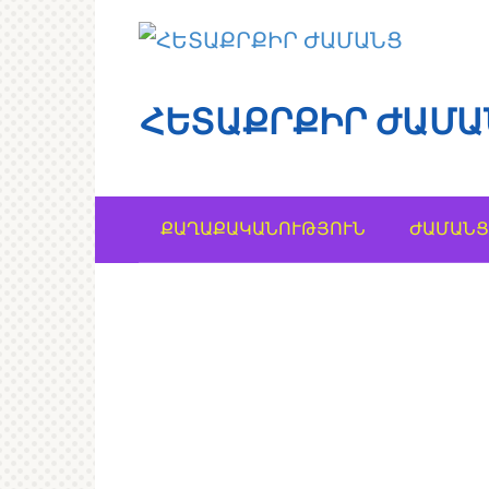
Перейти
к
контенту
ՀԵՏԱՔՐՔԻՐ ԺԱՄԱ
ՔԱՂԱՔԱԿԱՆՈՒԹՅՈՒՆ
ԺԱՄԱՆՑ