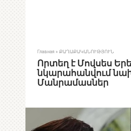
Главная
»
ՔԱՂԱՔԱԿԱՆՈՒԹՅՈՒՆ
Որտեղ է Մովսես Երե
նկարահանվում նախ
Մանրամասներ