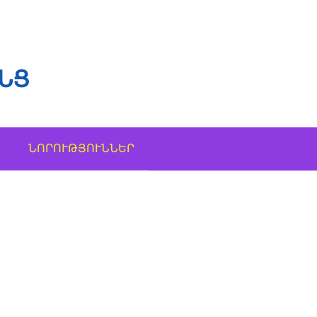
ՆՑ
ՆՈՐՈՒԹՅՈՒՆՆԵՐ