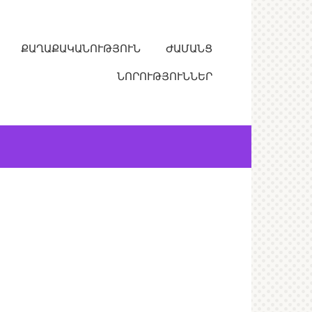
ՔԱՂԱՔԱԿԱՆՈՒԹՅՈՒՆ
ԺԱՄԱՆՑ
ՆՈՐՈՒԹՅՈՒՆՆԵՐ