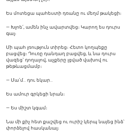
Ես մոտեցա պահեստի դռանը ու մեղմ թակեցի։
— Խլոե՛, ամեն ինչ ավարտվեց։ Կարող ես դուրս
գալ։
Մի պահ լռություն տիրեց։ Հետո կողպեքը
բացվեց։ Դուռը դանդաղ բացվեց, և նա դուրս
վազեց՝ դողալով, աչքերը լցված վախով ու
թեթևացմամբ։
— Մա՛մ… դու եկար…
Ես ամուր գրկեցի նրան։
— Ես միշտ կգամ։
Նա մի քիչ հետ քաշվեց ու ուրիշ կերպ նայեց ինձ՝
փորձելով հասկանալ։