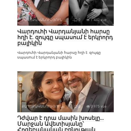
ՔԱՂԱՔԱԿԱՆՈՒԹՅՈՒՆ
0
1 442 vue
Վարդուհի Վարդանյանի հարսը
հղի է. զույգը սպասում է երկրորդ
բալիկին
Վարդուհի Վարդանյանի հարսը հղի է. զույգը
սպասում է երկրորդ բալիկին
ՔԱՂԱՔԱԿԱՆՈՒԹՅՈՒՆ
0
3 975 vue
Դժվար է դրա մասին խոսելը…
Մարջան Ավետիսյանը՝
Հոգեբանական բռնության