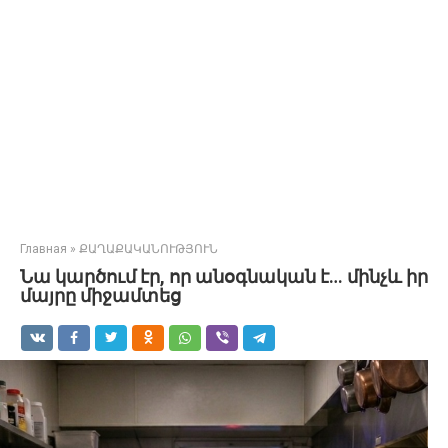
Главная
»
ՔԱՂԱՔԱԿԱՆՈՒԹՅՈՒՆ
Նա կարծում էր, որ անօգնական է… մինչև իր
մայրը միջամտեց