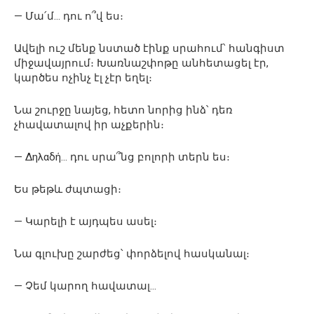
— Մա՛մ… դու ո՞վ ես։
Ավելի ուշ մենք նստած էինք սրահում՝ հանգիստ
միջավայրում։ Խառնաշփոթը անհետացել էր,
կարծես ոչինչ էլ չէր եղել։
Նա շուրջը նայեց, հետո նորից ինձ՝ դեռ
չհավատալով իր աչքերին։
— Δηλαδή… դու սրա՞նց բոլորի տերն ես։
Ես թեթև ժպտացի։
— Կարելի է այդպես ասել։
Նա գլուխը շարժեց՝ փորձելով հասկանալ։
— Չեմ կարող հավատալ…