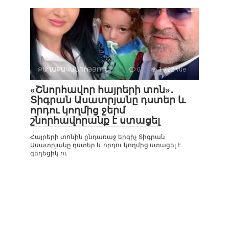
ՔԱՂԱՔԱԿԱՆՈՒԹՅՈՒՆ
0
1 722 vue
«Շնորհավոր հայրերի տոն»․
Տիգրան Ասատրյանը դստեր և
որդու կողմից ջերմ
շնորհավորանք է ստացել
Հայրերի տոնին ընդառաջ երգիչ Տիգրան
Ասատրյանը դստեր և որդու կողմից ստացել է
գեղեցիկ ու