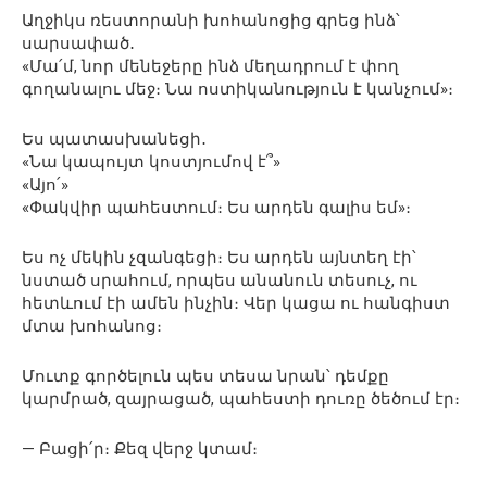
Աղջիկս ռեստորանի խոհանոցից գրեց ինձ՝
սարսափած․
«Մա՛մ, նոր մենեջերը ինձ մեղադրում է փող
գողանալու մեջ։ Նա ոստիկանություն է կանչում»։
Ես պատասխանեցի․
«Նա կապույտ կոստյումով է՞»
«Այո՛»
«Փակվիր պահեստում։ Ես արդեն գալիս եմ»։
Ես ոչ մեկին չզանգեցի։ Ես արդեն այնտեղ էի՝
նստած սրահում, որպես անանուն տեսուչ, ու
հետևում էի ամեն ինչին։ Վեր կացա ու հանգիստ
մտա խոհանոց։
Մուտք գործելուն պես տեսա նրան՝ դեմքը
կարմրած, զայրացած, պահեստի դուռը ծեծում էր։
— Բացի՛ր։ Քեզ վերջ կտամ։