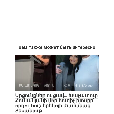
Вам также может быть интересно
ՔԱՂԱՔԱԿԱՆՈՒԹՅՈՒՆ
0
3 375 vue
Արցունքներ ու ցավ… Խաչատուր
Հունանյանի մոր հուզիչ խոսքը՝
որդու հուշ երեկոյի ժամանակ.
Տեսանյութ