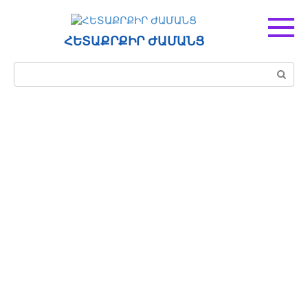
Перейти
к
контенту
ՀԵՏԱՔՐՔԻՐ ԺԱՄԱՆՑ
Поиск: