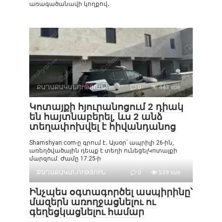
առագածանավի կողքով․
ՔԱՂԱՔԱԿԱՆՈՒԹՅՈՒՆ
0
443 vue
Կոտայքի հյուրանոցում 2 դիակ
են հայտնաբերել, ևս 2 անձ
տեղափոխվել է հիվանդանոց
Shamshyan.com-ը գրում է․ Այսօր՝ ապրիլի 26-ին,
առեղծվածային դեպք է տեղի ունեցելԿոտայքի
մարզում: Ժամը 17:25-ի
ՔԱՂԱՔԱԿԱՆՈՒԹՅՈՒՆ
0
539 vue
Ինչպես օգտագործել ասպիրինը՝
մազերն առողջացնելու ու
գեղեցկացնելու համար