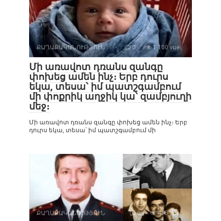
ՔԱՂԱՔԱԿԱՆՈՒԹՅՈՒՆ
0
1 100 vue
Մի առավոտ դռանս զանգը
փոխեց ամեն ինչ։ Երբ դուրս
եկա, տեսա՝ իմ պատշգամբում
մի փոքրիկ աղջիկ կա՝ զամբյուղի
մեջ։
Մի առավոտ դռանս զանգը փոխեց ամեն ինչ։ Երբ
դուրս եկա, տեսա՝ իմ պատշգամբում մի
ՔԱՂԱՔԱԿԱՆՈՒԹՅՈՒՆ
0
425 vue