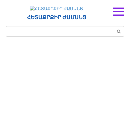
Перейти
к
контенту
ՀԵՏԱՔՐՔԻՐ ԺԱՄԱՆՑ
Поиск: