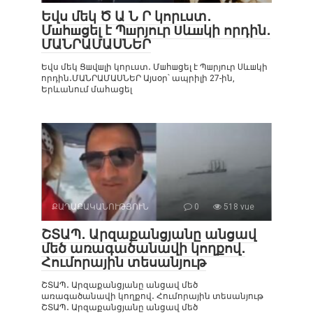
Եվս մեկ Ծ Ա Ն Ր կորւստ․
Մшհшցել է Պшրյուր Uևшկի որդին․
ՄԱՆՐԱՄԱՍՆԵՐ
Եվս մեկ Ցшվшլի կորւստ․ Մшհшցել է Պшրյուր Uևшկի
որդին․ՄԱՆՐԱՄԱՍՆԵՐ Այսօր՝ ապրիլի 27-ին,
Երևանում մահացել
ՔԱՂԱՔԱԿԱՆՈՒԹՅՈՒՆ
0
518 vue
ՇՏԱՊ․ Արզաքանցյանը անցավ
մեծ առագածանավի կողքով․
Հումորային տեսանյութ
ՇՏԱՊ․ Արզաքանցյանը անցավ մեծ
առագածանավի կողքով․ Հումորային տեսանյութ
ՇՏԱՊ․ Արզաքանցյանը անցավ մեծ