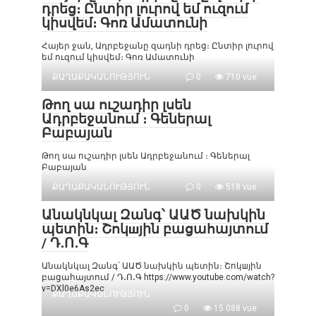
դրեց։ Ընտիր լուրով եմ ուզում
կիսվեմ։ Գոռ Ամատունի
Հայեր ջան, Ադրբեջանը զադնի դրեց։ Ընտիր լուրով
եմ ուզում կիսվեմ։ Գոռ Ամատունի
ՔԱՂԱՔԱԿԱՆՈՒԹՅՈՒՆ
0
710 vue
Թող սա ուշադիր լսեն
Ադրբեջանում ։ Գեներալ
Բաբայան
Թող սա ուշադիր լսեն Ադրբեջանում ։ Գեներալ
Բաբայան
ՔԱՂԱՔԱԿԱՆՈՒԹՅՈՒՆ
0
518 vue
Անակնկալ Զանգ՝ ԱԱԾ նախկին
պետին։ Շոկшյին բացահայտում
/ Դ․Ո․Գ
Անակնկալ Զանգ՝ ԱԱԾ նախկին պետին։ Շոկшյին
բացահայտում / Դ․Ո․Գ https://www.youtube.com/watch?
v=DXl0e6As2ec
ՔԱՂԱՔԱԿԱՆՈՒԹՅՈՒՆ
0
15 088 vue