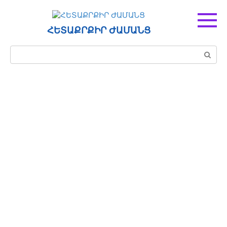
Перейти
к
контенту
ՀԵՏԱՔՐՔԻՐ ԺԱՄԱՆՑ
Поиск: