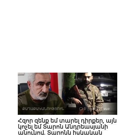
ՔԱՂԱՔԱԿԱՆՈՒԹՅՈՒՆ
0
928 vue
Հզոր զենք եմ տարել դիրքեր, այն
կոչել եմ Տարոն Անդրեասյանի
անունով. Տարոնն իսկական