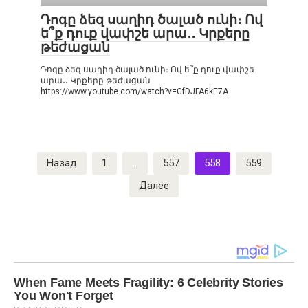
Դոգը ձեզ սաղիդ ծալած ունի։ Ով
ե՞ք դուք վափշե արա․․ Կրքերը
թեժացան
Դոգը ձեզ սաղիդ ծալած ունի։ Ով ե՞ք դուք վափշե
արա․․ Կրքերը թեժացան
https://www.youtube.com/watch?v=GfDJFA6kE7A
Пагинация
Назад
1
…
557
558
559
записей
Далее