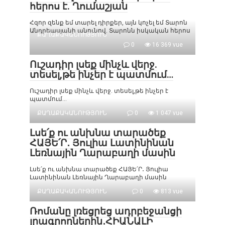
հերոս է. Ղումաշյան
Հզոր զենք եմ տարել դիրքեր, այն կոչել եմ Տարոն
Անդրեասյանի անունով. Տարոնն իսկական հերոս
ՔԱՂԱՔԱԿԱՆՈՒԹՅՈՒՆ
0
16 369 vue
Ուշադիր լսեք մինչև վերջ.
տեսել,թե ինչեր է պատմում…
Ուշադիր լսեք մինչև վերջ. տեսել,թե ինչեր է
պատմում…
ՔԱՂԱՔԱԿԱՆՈՒԹՅՈՒՆ
0
1 047 vue
Լսե՛ք ու անխնա տարածեք
ՀԱՅԵ՛Ր․ Յուլիա Լատինինան
Լեռնային Ղարաբաղի մասին
Լսե՛ք ու անխնա տարածեք ՀԱՅԵ՛Ր․ Յուլիա
Լատինինան Լեռնային Ղարաբաղի մասին
ՔԱՂԱՔԱԿԱՆՈՒԹՅՈՒՆ
0
813 vue
Ռոմանը լռեցրեց ադրբեջանցի
լրագրողներին․ՀԻԱՆԱԼԻ