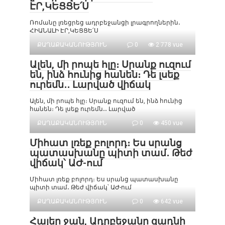
ԷՐ,ԿԵՑՑԵ՛Ս
Ռոմանը լռեցրեց ադրբեջանցի լրագրողներին․
ՀԻԱՆԱԼԻ ԷՐ,ԿԵՑՑԵ՛Ս
ՔԱՂԱՔԱԿԱՆՈՒԹՅՈՒՆ
0
2 778 vue
Ալեն, մի րոպե հլը։ Սրանք ուզում
են, ինձ հունից հանեն։ Դե լսեք
ուրեմն․․ Լարված վիճակ
Ալեն, մի րոպե հլը։ Սրանք ուզում են, ինձ հունից
հանեն։ Դե լսեք ուրեմն․․ Լարված
ՔԱՂԱՔԱԿԱՆՈՒԹՅՈՒՆ
0
450 vue
Միհատ լռեք բոլորդ։ Ես սրանց
պատասխանը պիտի տամ․ Թեժ
վիճակ՝ ԱԺ-ում
Միհատ լռեք բոլորդ։ Ես սրանց պատասխանը
պիտի տամ․ Թեժ վիճակ՝ ԱԺ-ում
ՔԱՂԱՔԱԿԱՆՈՒԹՅՈՒՆ
0
642 vue
Հայեր ջան, Ադրբեջանը զադնի