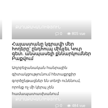
ՔԱՂԱՔԱԿԱՆՈՒԹՅՈՒՆ
0
805 vue
Հայաստանը կգրավի մեր
հողերը՝ ընդհուպ մինչեւ Կուր
գետ. անսպասելի քննարկումներ
Բաքվում
Ադրբեջանական հանրային
գիտակցությունում հետաքրքիր
գործընթացներ են տեղի ունենում,
որոնք ոչ մի կերպ չեն
համապատասխանում
ՔԱՂԱՔԱԿԱՆՈՒԹՅՈՒՆ
0
484 vue