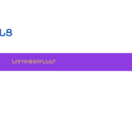
ՆՑ
ՆՈՐՈՒԹՅՈՒՆՆԵՐ