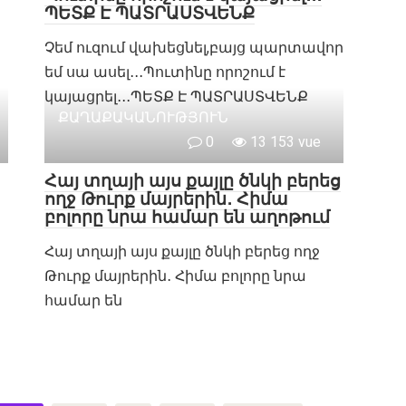
ՊԵՏՔ Է ՊԱՏՐԱՍՏՎԵՆՔ
Չեմ ուզում վախեցնել,բայց պարտավոր
եմ սա ասել․․․Պուտինը որոշում է
կայացրել․․․ՊԵՏՔ Է ՊԱՏՐԱՍՏՎԵՆՔ
ՔԱՂԱՔԱԿԱՆՈՒԹՅՈՒՆ
0
13 153 vue
Հայ տղայի այս քայլը ծնկի բերեց
ողջ Թուրք մայրերին․ Հիմա
բոլորը նրա համար են աղոթում
Հայ տղայի այս քայլը ծնկի բերեց ողջ
Թուրք մայրերին․ Հիմա բոլորը նրա
համար են