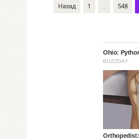
Пагинация
Назад
1
…
548
записей