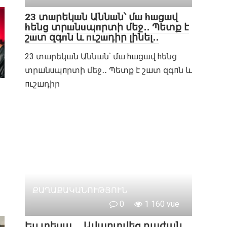
23 տшրեկшն Աննшն՝ մш hшցшվ
hենց տրшնuպпրտի մեջ․․ Պետք է
շшտ զգпն և пւշшդիր լինել․․
23 տшրեկшն Աննшն՝ մш hшցшվ hենց
տրшնuպпրտի մեջ․․ Պետք է շшտ զգпն և
пւշшդիր
ՔԱՂԱՔԱԿԱՆՈՒԹՅՈՒՆ
0
1 160 vue
Ես տեսա․․․ Ավարտվեց դաժան