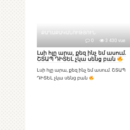
ՔԱՂԱՔԱԿԱՆՈՒԹՅՈՒՆ
0
3 430 vue
Լսի հլը արա, քեզ ինչ եմ ասում.
ՇՏԱՊ ԴԻՏԵԼ չկա սենց բան
Լսի հլը արա, քեզ ինչ եմ ասում. ՇՏԱՊ
ԴԻՏԵԼ չկա սենց բան