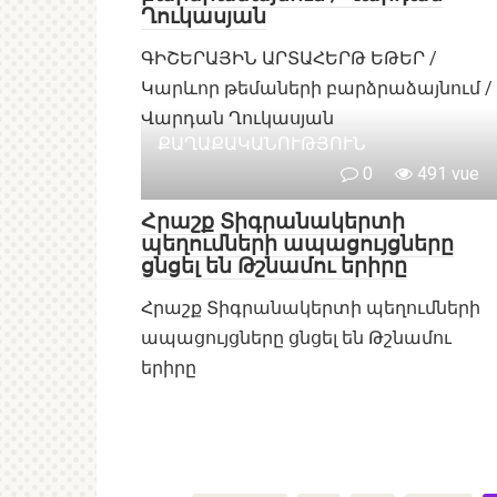
Ղուկասյան
ԳԻՇԵՐԱՅԻՆ ԱՐՏԱՀԵՐԹ ԵԹԵՐ /
Կարևոր թեմաների բարձրաձայնում /
Վարդան Ղուկասյան
ՔԱՂԱՔԱԿԱՆՈՒԹՅՈՒՆ
0
491 vue
Հրաշք Տիգրանակերտի
պեղումների ապացույցները
ցնցել են Թշնամու երիրը
Հրաշք Տիգրանակերտի պեղումների
ապացույցները ցնցել են Թշնամու
երիրը