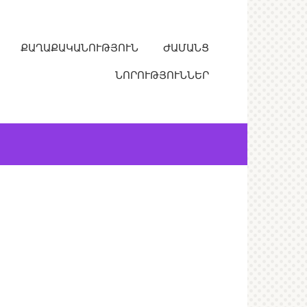
ՔԱՂԱՔԱԿԱՆՈՒԹՅՈՒՆ
ԺԱՄԱՆՑ
ՆՈՐՈՒԹՅՈՒՆՆԵՐ