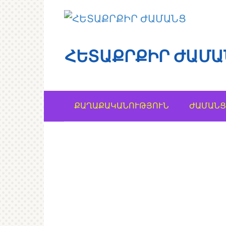
Перейти
к
контенту
ՀԵՏԱՔՐՔԻՐ ԺԱՄԱ
ՔԱՂԱՔԱԿԱՆՈՒԹՅՈՒՆ
ԺԱՄԱՆՑ