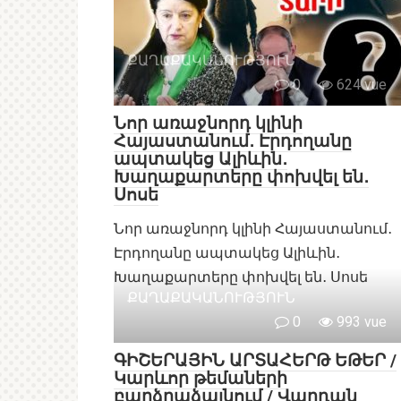
ՔԱՂԱՔԱԿԱՆՈՒԹՅՈՒՆ
0
624 vue
Նոր առաջնորդ կլինի
Հայաստանում․ Էրդողանը
ապտակեց Ալիևին․
Խաղաքարտերը փոխվել են․
Սոսե
Նոր առաջնորդ կլինի Հայաստանում․
Էրդողանը ապտակեց Ալիևին․
Խաղաքարտերը փոխվել են․ Սոսե
ՔԱՂԱՔԱԿԱՆՈՒԹՅՈՒՆ
0
993 vue
ԳԻՇԵՐԱՅԻՆ ԱՐՏԱՀԵՐԹ ԵԹԵՐ /
Կարևոր թեմաների
բարձրաձայնում / Վարդան