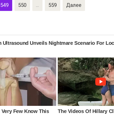
549
550
…
559
Далее