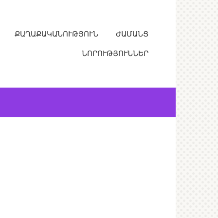
ՔԱՂԱՔԱԿԱՆՈՒԹՅՈՒՆ
ԺԱՄԱՆՑ
ՆՈՐՈՒԹՅՈՒՆՆԵՐ