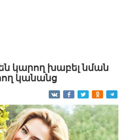
են կարող խաբել նման
րող կանանց