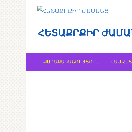
Перейти
к
контенту
ՀԵՏԱՔՐՔԻՐ ԺԱՄԱ
ՔԱՂԱՔԱԿԱՆՈՒԹՅՈՒՆ
ԺԱՄԱՆՑ