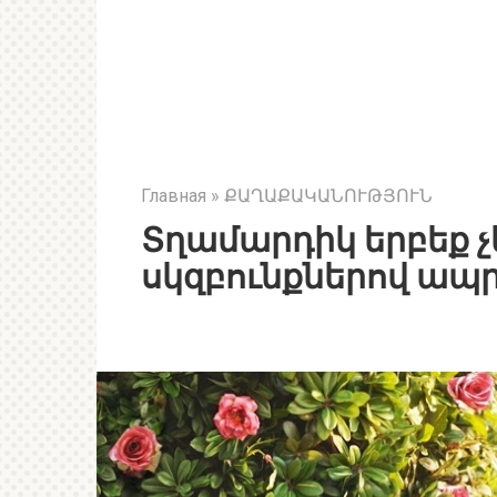
Главная
»
ՔԱՂԱՔԱԿԱՆՈՒԹՅՈՒՆ
Տղամարդիկ երբեք չ
սկզբունքներով ապ