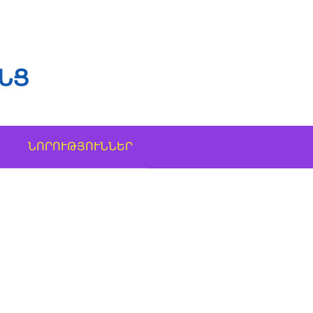
ՆՑ
ՆՈՐՈՒԹՅՈՒՆՆԵՐ