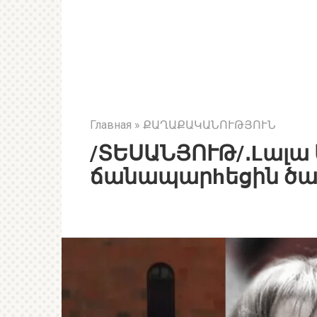
Главная
»
ՔԱՂԱՔԱԿԱՆՈՒԹՅՈՒՆ
/ՏԵՍԱՆՅՈՒԹ/․Lալա
ճանապարhեցին ծա