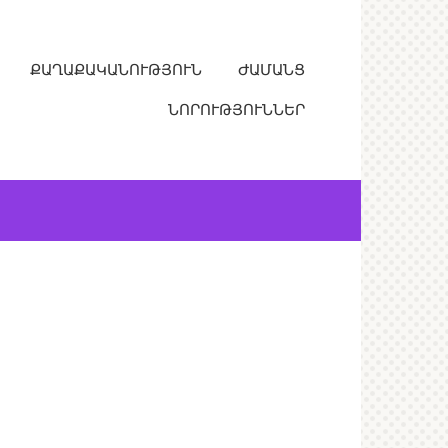
ՔԱՂԱՔԱԿԱՆՈՒԹՅՈՒՆ
ԺԱՄԱՆՑ
ՆՈՐՈՒԹՅՈՒՆՆԵՐ