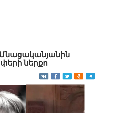
 Մնացականյանին
փերի ներքո