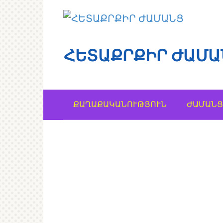
Перейти
к
контенту
ՀԵՏԱՔՐՔԻՐ ԺԱՄԱ
ՔԱՂԱՔԱԿԱՆՈՒԹՅՈՒՆ
ԺԱՄԱՆՑ