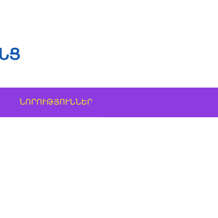
ՆՑ
ՆՈՐՈՒԹՅՈՒՆՆԵՐ