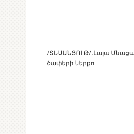
/ՏԵՍԱՆՅՈՒԹ/․Lալա Մնաց
ծափերի ներքո