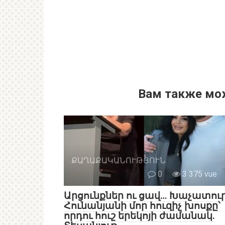
Вам также мо
ՔԱՂԱՔԱԿԱՆՈՒԹՅՈՒՆ
0
3 375 vue
Արցունքներ ու ցավ… Խաչատու
Հունանյանի մոր հուզիչ խոսքը՝
որդու հուշ երեկոյի ժամանակ.