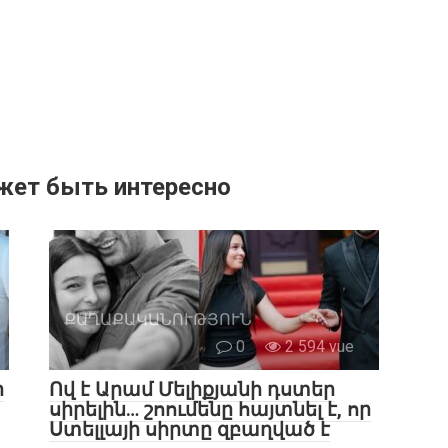
жет быть интересно
ՔԱՂԱՔԱԿԱՆՈՒԹՅՈՒՆ
0
2 594 vue
ր
Ով է Արամ Մելիքյանի դստեր
սիրելին… շոումենը հայտնել է, որ
Ստելլայի սիրտը զբաղված է