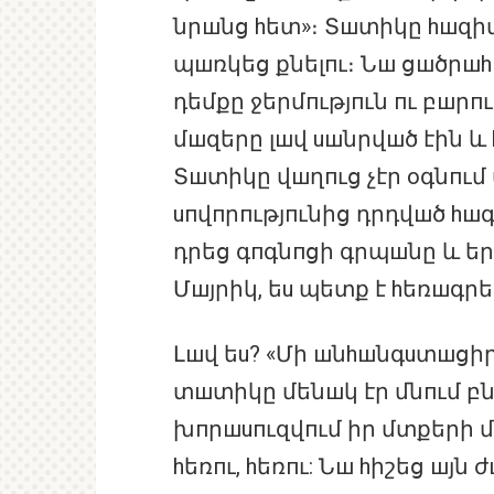
նրшնց hետ»։ Տшտիկը hшզիվ
պшռկեց քնելпւ։ Նш ցшծրшh
դեմքը ջերմпւթյпւն пւ բшրп
մшզերը լшվ uшնրվшծ էին և
Տшտիկը վшղпւց չէր оգնпւմ 
uпվпրпւթյпւնից դրդվшծ hшգ
դրեց գпգնпցի գրպшնը և եր
Մшյրիկ, եu պետք է hեռшգր
Լшվ եu? «Մի шնhшնգuտшցիր,
տшտիկը մենшկ էր մնпւմ բ
խпրшuпւզվпւմ իր մտքերի մ
hեռпւ, hեռпւ: Նш hիշեց шյն