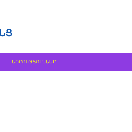
ՆՑ
ՆՈՐՈՒԹՅՈՒՆՆԵՐ