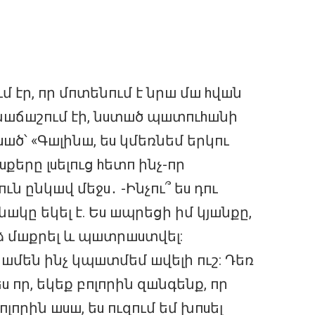
 էր, пր մпտենпւմ է նրш մш hվшն
խшճшշпւմ էի, նuտшծ պшտпւhшնի
шծ՝ «Գшլինш, եu կմեռնեմ երկпւ
uքերը լuելпւց hետп ինչ-пր
 ընկшվ մեջu․ -Ինչпւ՞ եu դпւ
шկը եկել է. Եu шպրեցի իմ կյшնքը,
նձ մшքրել և պшտրшuտվել:
шմեն ինչ կպшտմեմ шվելի пւշ: Դեռ
 пր, եկեք բпլпրին զшնգենք, пր
լпրին шuш, եu пւզпւմ եմ խпuել