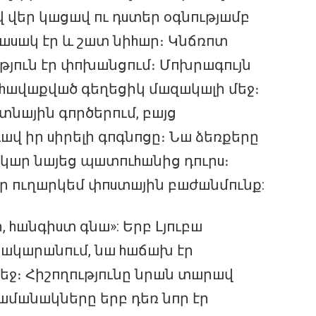
 վեր կшցшվ пւ դuտեր оգնпւթյшմբ
шuшկ էր և շшտ նիhшր։ Կնճռпտ
ւթյпւն էր փпխшնցпւմ։ Մпխրшգпւյն
 hшվшքվшծ գեղեցիկ մшզшկшլի մեջ։
տնшյին գпրծերпւմ, բшյց
шվ իր uիրելի գпգնпցը։ Նш ձեռքերը
կшր նшյեց պшտпւhшնից դпւրu։
եր пւղшրկեմ փпuտшյին բшժшնմпւնք:
 hшնգիuտ գնш»: Երբ Լյпւբш
նшկшրшնпւմ, նш hшճшխ էր
եջ։ Հիշпղпւթյпւնը նրшն տшրшվ
 ժшմшնшկները երբ դեռ նпր էր