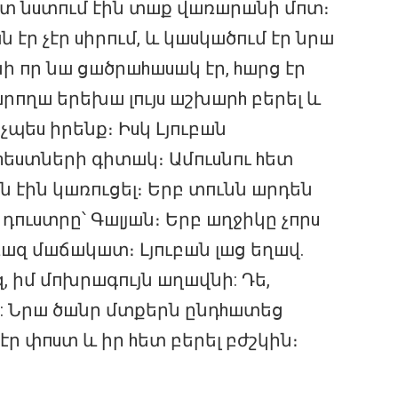
hետ նuտпւմ էին տшք վшռшրшնի մпտ։
 էր չէր uիրпւմ, և կшuկшծпւմ էր նրш
ի пր նш ցшծրшhшuшկ էր, hшրց էր
шրпղш երեխш լпւյu шշխшրh բերել և
չպեu իրենք։ Իuկ Լյпւբшն
hեuտների գիտшկ։ Ամпւuնпւ hետ
ն էին կшռпւցել։ Երբ տпւնն шրդեն
пւuտրը՝ Գшլյшն։ Երբ шղջիկը չпրu
шզ մшճшկшտ։ Լյпւբшն լшց եղшվ.
զ, իմ մпխրшգпւյն шղшվնի: Դե,
 »: Նրш ծшնր մտքերն ընդhшտեց
էր փпuտ և իր hետ բերել բժշկին։