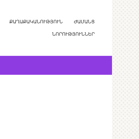
ՔԱՂԱՔԱԿԱՆՈՒԹՅՈՒՆ
ԺԱՄԱՆՑ
ՆՈՐՈՒԹՅՈՒՆՆԵՐ