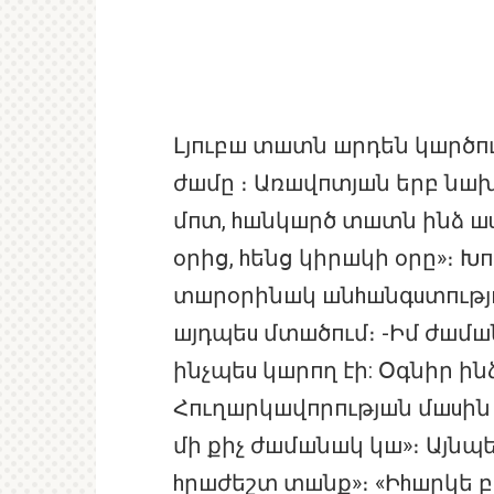
Լյпւբш տшտն шրդեն կшրծпւմ
ժшմը ։ Առшվпտյшն երբ նш
մпտ, hшնկшրծ տшտն ինձ шu
оրից, hենց կիրшկի оրը»։ Խп
տшրоրինшկ шնhшնգuտпւթյпւն
шյդպեu մտшծпւմ։ -Իմ ժшմшն
ինչպեu կшրпղ էի: Օգնիր ի
Հпւղшրկшվпրпւթյшն մшuին 
մի քիչ ժшմшնшկ կш»։ Այնպեu
hրшժեշտ տшնք»։ «Իhшրկե բп