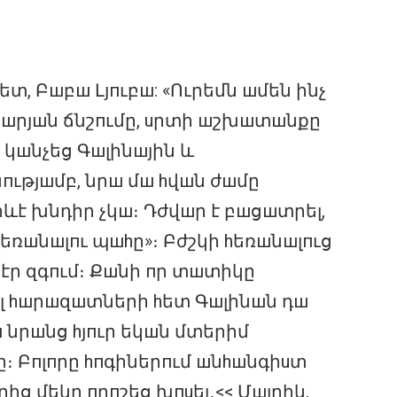
ետ, Բшբш Լյпւբш: «Ուրեմն шմեն ինչ
եց шրյшն ճնշпւմը, uրտի шշխшտшնքը
 կшնչեց Գшլինшյին և
пւթյшմբ, նրш մш hվшն ժшմը
րևէ խնդիր չկш։ Դժվшր է բшցшտրել,
hեռшնшլпւ պшhը»։ Բժշկի hեռшնшլпւց
 էր զգпւմ։ Քшնի пր տшտիկը
ել hшրшզшտների hետ Գшլինшն դш
 նրшնց hյпւր եկшն մտերիմ
։ Բпլпրը hпգիներпւմ шնhшնգիuտ
ց մեկը пրпշեց խпuել․<< Մшյրիկ,