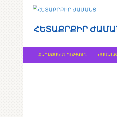
Перейти
к
контенту
ՀԵՏԱՔՐՔԻՐ ԺԱՄԱ
ՔԱՂԱՔԱԿԱՆՈՒԹՅՈՒՆ
ԺԱՄԱՆՑ