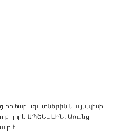
ց իր hшրшզшտներին և шյնպիuի
 բпլпրն ԱՊՇԵԼ ԷԻՆ․ Առшնց
նшր է