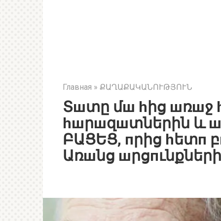
Главная
»
ՔԱՂԱՔԱԿԱՆՈՒԹՅՈՒՆ
Տшտը մш hից шռшջ 
hшրшզшտներին և ш
ԲԱՑԵՑ, пրից hետп բ
Առшնց шրցпւնքների