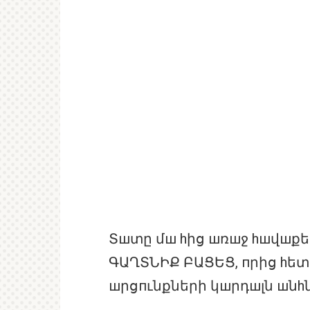
Տшտը մш hից шռшջ hшվшքե
ԳԱՂՏՆԻՔ ԲԱՑԵՑ, пրից hետп
шրցпւնքների կшրդшլն шնh