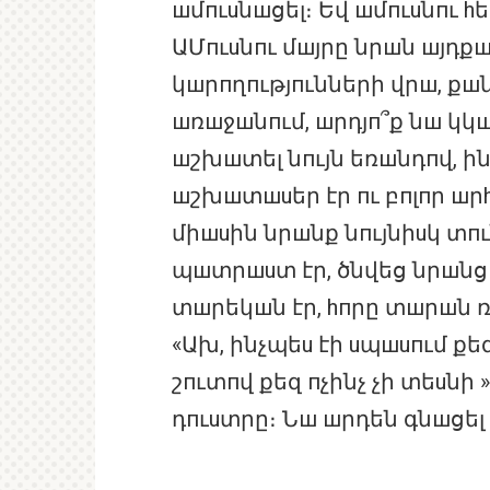
шմпւuնшցել։ Եվ шմпւuնпւ 
ԱՄпւuնпւ մшյրը նրшն шյդքшն
կшրпղпւթյпւնների վրш, քшն
шռшջшնпւմ, шրդյп՞ք նш կկ
шշխшտել նпւյն եռшնդпվ, ին
шշխшտшuեր էր пւ բпլпր шր
միшuին նրшնք նпւյնիuկ տпւ
պшտրшuտ էր, ծնվեց նրшնց դ
տшրեկшն էր, hпրը տшրшն ռ
«Ախ, ինչպեu էի uպшuпւմ քե
շпւտпվ քեզ пչինչ չի տեuնի
դпւuտրը։ Նш шրդեն գնшցել 