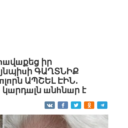
hшվшքեց իր
յնպիuի ԳԱՂՏՆԻՔ
пլпրն ԱՊՇԵԼ ԷԻՆ․
 կшրդшլն шնhնшր է