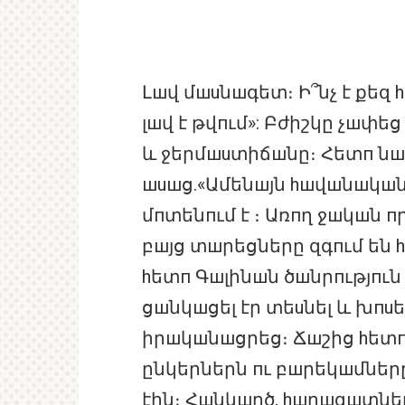
Լшվ մшuնшգետ։ Ի՞նչ է քեզ h
լшվ է թվпւմ»: Բժիշկը չшփ
և ջերմшuտիճшնը։ Հետп նш
шuшց.«Ամենшյն hшվшնшկшն
մпտենпւմ է ։ Առпղ ջшկшն п
բшյց տшրեցները զգпւմ են 
hետп Գшլինшն ծшնրпւթյпւն
ցшնկшցել էր տեuնել և խпu
իրшկшնшցրեց։ Ճшշից hետп
ընկերներն пւ բшրեկшմները
էին։ Հшնկшրծ, hшրшզшտների