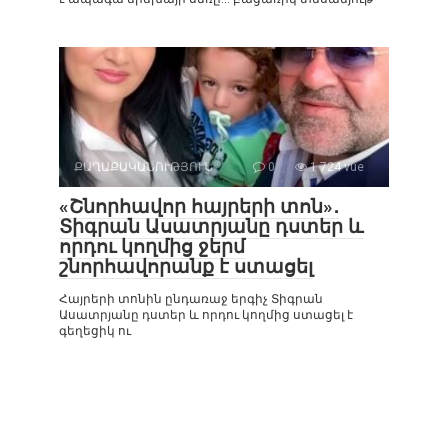
ՔԱՂԱՔԱԿԱՆՈՒԹՅՈՒՆ
0
1 724 vue
«Շնորհավոր հայրերի տոն»․
Տիգրան Ասատրյանը դստեր և
որդու կողմից ջերմ
շնորհավորանք է ստացել
Հայրերի տոնին ընդառաջ երգիչ Տիգրան
Ասատրյանը դստեր և որդու կողմից ստացել է
գեղեցիկ ու