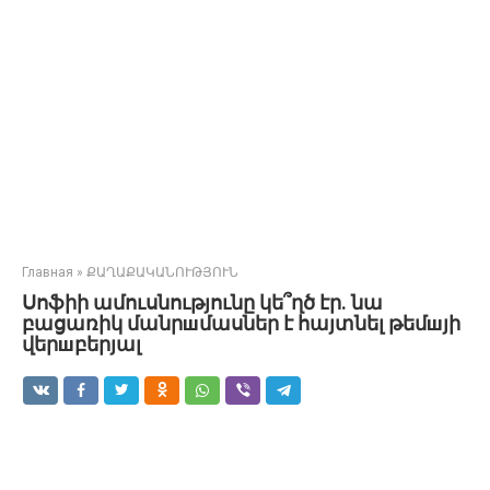
Главная
»
ՔԱՂԱՔԱԿԱՆՈՒԹՅՈՒՆ
Սոֆիի ամուսնությունը կե՞ղծ էր. նա
բացառիկ մանրшմասներ է հայտնել թեմшյի
վերшբերյալ