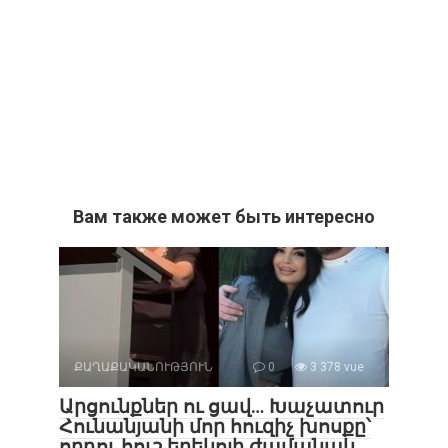
Вам также может быть интересно
ՔԱՂԱՔԱԿԱՆՈՒԹՅՈՒՆ
0
3 378 vue
Արցունքներ ու ցավ… Խաչատուր
Հունանյանի մոր հուզիչ խոսքը՝
որդու հուշ երեկոյի ժամանակ.