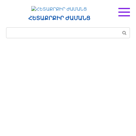
Перейти
к
контенту
ՀԵՏԱՔՐՔԻՐ ԺԱՄԱՆՑ
Поиск: