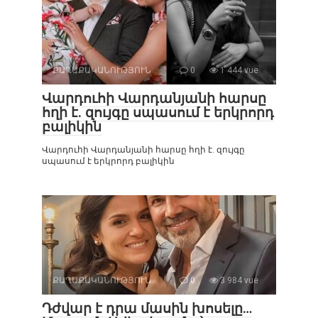
ՔԱՂԱՔԱԿԱՆՈՒԹՅՈՒՆ
0
1 444 vue
Վարդուհի Վարդանյանի հարսը
հղի է. զույգը սպասում է երկրորդ
բալիկին
Վարդուհի Վարդանյանի հարսը հղի է. զույգը
սպասում է երկրորդ բալիկին
ՔԱՂԱՔԱԿԱՆՈՒԹՅՈՒՆ
0
3 984 vue
Դժվար է դրա մասին խոսելը…