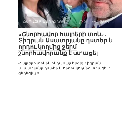
ՔԱՂԱՔԱԿԱՆՈՒԹՅՈՒՆ
0
1 724 vue
«Շնորհավոր հայրերի տոն»․
Տիգրան Ասատրյանը դստեր և
որդու կողմից ջերմ
շնորհավորանք է ստացել
Հայրերի տոնին ընդառաջ երգիչ Տիգրան
Ասատրյանը դստեր և որդու կողմից ստացել է
գեղեցիկ ու