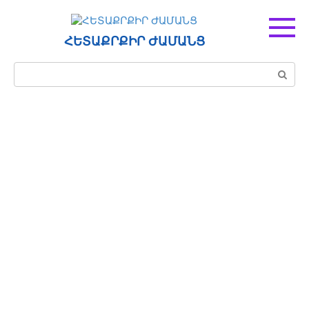
Перейти
к
контенту
ՀԵՏԱՔՐՔԻՐ ԺԱՄԱՆՑ
Поиск: