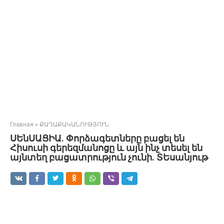
Главная
»
ՔԱՂԱՔԱԿԱՆՈՒԹՅՈՒՆ
ՍԵնՍԱՑԻԱ. Փորձագետները բացել են
Հիսուսի գերեզմանոցը և այն ինչ տեսել են
այնտեղ բացատրություն չունի. ՏԵսանյութ