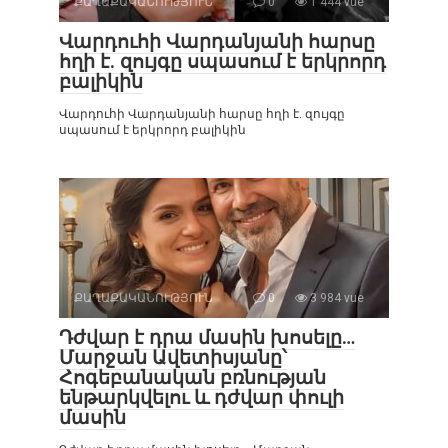
ՔԱՂԱՔԱԿԱՆՈՒԹՅՈՒՆ
0
1 444 vue
Վարդուհի Վարդանյանի հարսը
հղի է. զույգը սպասում է երկրորդ
բալիկին
Վարդուհի Վարդանյանի հարսը հղի է. զույգը
սպասում է երկրորդ բալիկին
ՔԱՂԱՔԱԿԱՆՈՒԹՅՈՒՆ
0
3 984 vue
Դժվար է դրա մասին խոսելը…
Մարջան Ավետիսյանը՝
Հոգեբանական բռնության
ենթարկվելու և դժվար փուլի
մասին