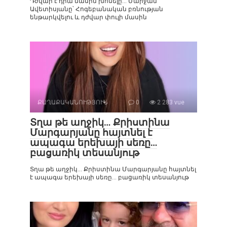
Դժվար է դրա մասին խոսելը… Մարջան
Ավետիսյանը՝ Հոգեբանական բռնության
ենթարկվելու և դժվար փուլի մասին
ՔԱՂԱՔԱԿԱՆՈՒԹՅՈՒՆ
0
2 283 vue
Տղա թե աղջիկ… Քրիստինա
Մարգարյանը հայտնել է
ապագա երեխայի սեռը…
բացառիկ տեսանյութ
Տղա թե աղջիկ… Քրիստինա Մարգարյանը հայտնել
է ապագա երեխայի սեռը… բացառիկ տեսանյութ