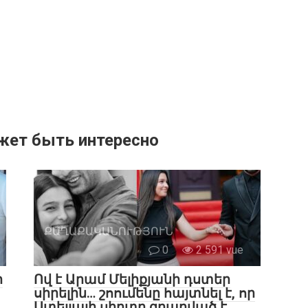
жет быть интересно
ՔԱՂԱՔԱԿԱՆՈՒԹՅՈՒՆ
0
2 591 vue
ր
Ով է Արամ Մելիքյանի դստեր
սիրելին… շոումենը հայտնել է, որ
Ստելլայի սիրտը զբաղված է