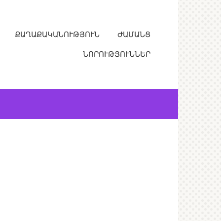
ՔԱՂԱՔԱԿԱՆՈՒԹՅՈՒՆ
ԺԱՄԱՆՑ
ՆՈՐՈՒԹՅՈՒՆՆԵՐ