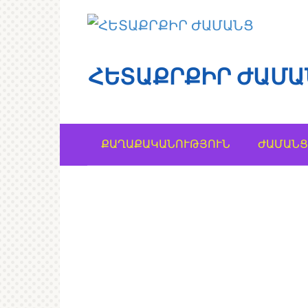
Перейти
к
контенту
ՀԵՏԱՔՐՔԻՐ ԺԱՄԱ
ՔԱՂԱՔԱԿԱՆՈՒԹՅՈՒՆ
ԺԱՄԱՆՑ