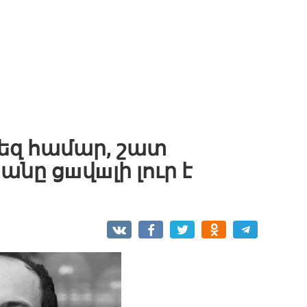
եզ համար, շատ
անը ցшվшլի լուր է