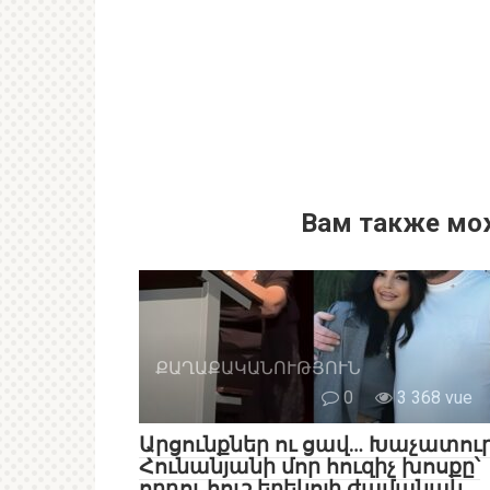
Вам также мо
ՔԱՂԱՔԱԿԱՆՈՒԹՅՈՒՆ
0
3 368 vue
Արցունքներ ու ցավ… Խաչատու
Հունանյանի մոր հուզիչ խոսքը՝
որդու հուշ երեկոյի ժամանակ.