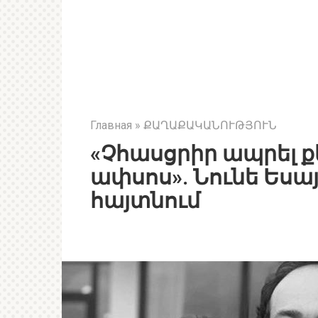
Главная
»
ՔԱՂԱՔԱԿԱՆՈՒԹՅՈՒՆ
«Չհասցրիր ապրել ք
ափսոս». Նունե Եսայ
հայտնում