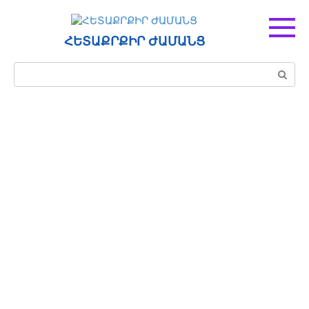
Перейти
к
контенту
ՀԵՏԱՔՐՔԻՐ ԺԱՄԱՆՑ
Поиск: