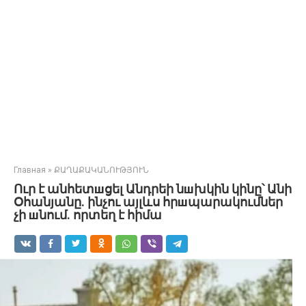
Главная
»
ՔԱՂԱՔԱԿԱՆՈՒԹՅՈՒՆ
Ուր է անհետшցել Անդրեի նшխկին կինը՝ Անի
Օհանյանը. ինչու այլևս հրшպարակումներ
չի шնում. որտեղ է հիմա