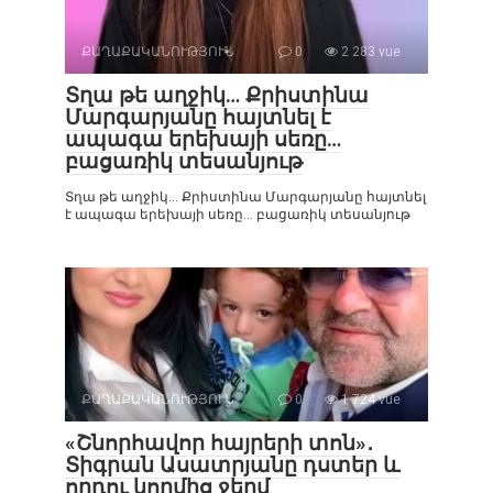
ՔԱՂԱՔԱԿԱՆՈՒԹՅՈՒՆ
0
2 283 vue
Տղա թե աղջիկ… Քրիստինա
Մարգարյանը հայտնել է
ապագա երեխայի սեռը…
բացառիկ տեսանյութ
Տղա թե աղջիկ… Քրիստինա Մարգարյանը հայտնել
է ապագա երեխայի սեռը… բացառիկ տեսանյութ
ՔԱՂԱՔԱԿԱՆՈՒԹՅՈՒՆ
0
1 724 vue
«Շնորհավոր հայրերի տոն»․
Տիգրան Ասատրյանը դստեր և
որդու կողմից ջերմ