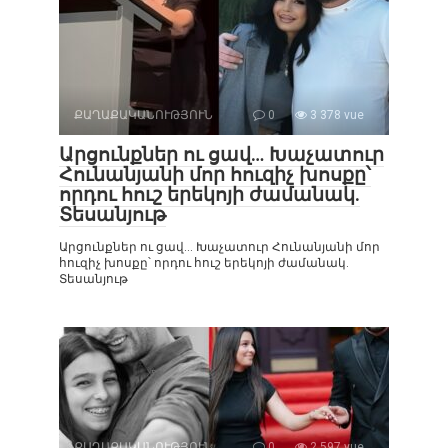
ՔԱՂԱՔԱԿԱՆՈՒԹՅՈՒՆ
0
3 378 vue
Արցունքներ ու ցավ… Խաչատուր
Հունանյանի մոր հուզիչ խոսքը՝
որդու հուշ երեկոյի ժամանակ.
Տեսանյութ
Արցունքներ ու ցավ… Խաչատուր Հունանյանի մոր
հուզիչ խոսքը՝ որդու հուշ երեկոյի ժամանակ.
Տեսանյութ
ՔԱՂԱՔԱԿԱՆՈՒԹՅՈՒՆ
0
2 597 vue