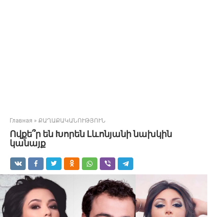
Главная
»
ՔԱՂԱՔԱԿԱՆՈՒԹՅՈՒՆ
Ովքե՞ր են Խորեն Լևոնյանի նախկին
կանայք