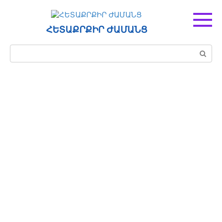
Перейти
к
контенту
ՀԵՏԱՔՐՔԻՐ ԺԱՄԱՆՑ
Поиск: