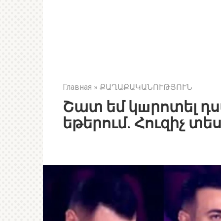
Главная
»
ՔԱՂԱՔԱԿԱՆՈՒԹՅՈՒՆ
Շատ եմ կшրոտել դս
եթերում. Հուզիչ տե