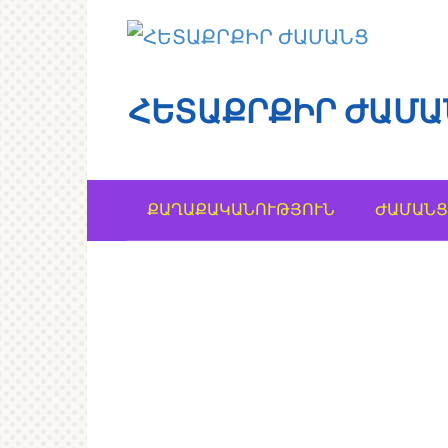
Перейти
к
контенту
ՀԵՏԱՔՐՔԻՐ ԺԱՄԱ
ՔԱՂԱՔԱԿԱՆՈՒԹՅՈՒՆ
ԺԱՄԱՆՑ