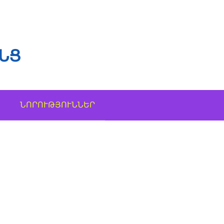
ՆՑ
ՆՈՐՈՒԹՅՈՒՆՆԵՐ