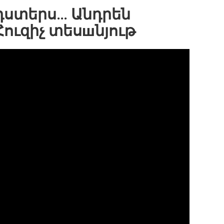
դստերս… Անդրեն
Հուզիչ տեսшնյութ