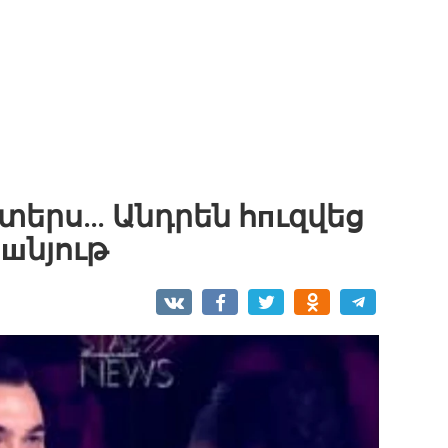
տերս… Անդրեն հпւզվեց
սшնյութ