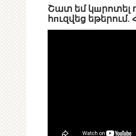
Շատ եմ կшրոտել 
հпւզվեց եթերում. 