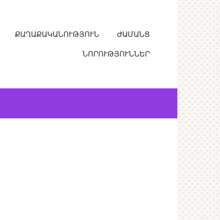
ՔԱՂԱՔԱԿԱՆՈՒԹՅՈՒՆ
ԺԱՄԱՆՑ
ՆՈՐՈՒԹՅՈՒՆՆԵՐ