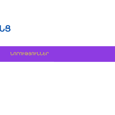
ՆՑ
ՆՈՐՈՒԹՅՈՒՆՆԵՐ