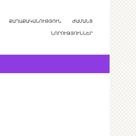
ՔԱՂԱՔԱԿԱՆՈՒԹՅՈՒՆ
ԺԱՄԱՆՑ
ՆՈՐՈՒԹՅՈՒՆՆԵՐ