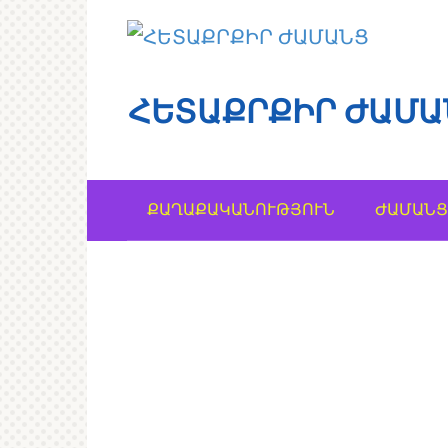
Перейти
к
контенту
ՀԵՏԱՔՐՔԻՐ ԺԱՄԱ
ՔԱՂԱՔԱԿԱՆՈՒԹՅՈՒՆ
ԺԱՄԱՆՑ