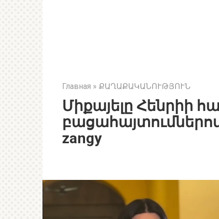
Главная
»
ՔԱՂԱՔԱԿԱՆՈՒԹՅՈՒՆ
Միքայելը Հենրիի հայ
բացահայտումներով…
zangy