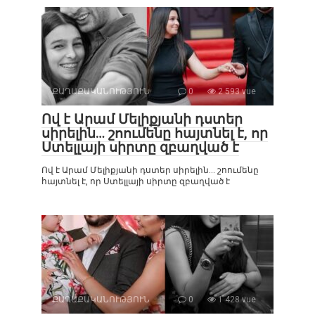
ՔԱՂԱՔԱԿԱՆՈՒԹՅՈՒՆ
0
2 593 vue
Ով է Արամ Մելիքյանի դստեր
սիրելին… շոումենը հայտնել է, որ
Ստելլայի սիրտը զբաղված է
Ով է Արամ Մելիքյանի դստեր սիրելին… շոումենը
հայտնել է, որ Ստելլայի սիրտը զբաղված է
ՔԱՂԱՔԱԿԱՆՈՒԹՅՈՒՆ
0
1 428 vue