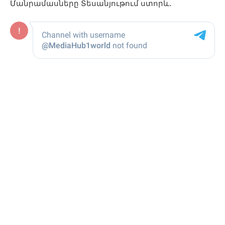
Մանրամասները Տեսանյութում ստորև․