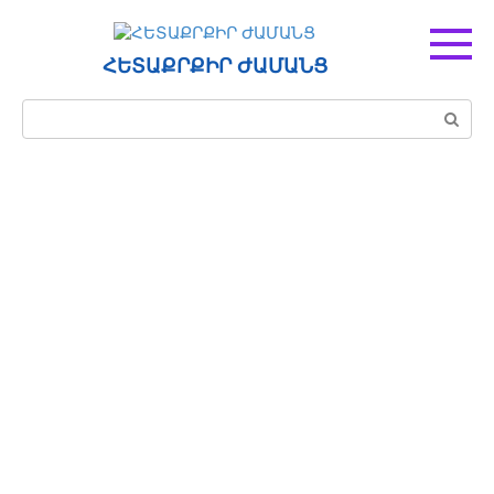
Перейти
к
контенту
ՀԵՏԱՔՐՔԻՐ ԺԱՄԱՆՑ
Поиск: