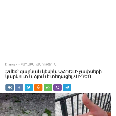
Главная
»
ՔԱՂԱՔԱԿԱՆՈՒԹՅՈՒՆ
Ձմեռ՝ գարնան կեսին. ԱՀՌԵԼԻ չափսերի
կարկուտ և ձյուն է տեղացել․ՎԻԴԵՈ