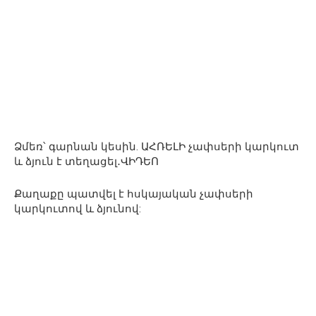
Ձմեռ՝ գարնան կեսին. ԱՀՌԵԼԻ չափսերի կարկուտ
և ձյուն է տեղացել․ՎԻԴԵՈ
Քաղաքը պատվել է հսկայական չափսերի
կարկուտով և ձյունով: