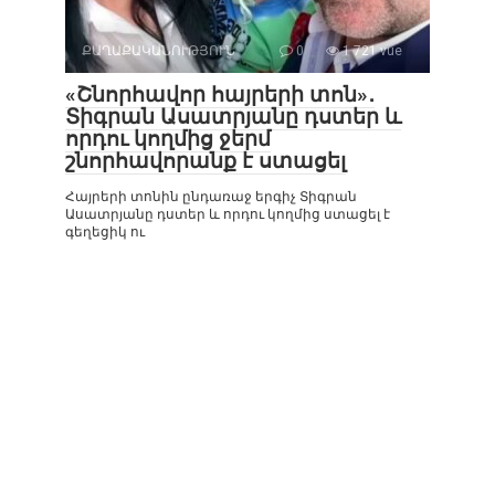
ՔԱՂԱՔԱԿԱՆՈՒԹՅՈՒՆ
0
1 721 vue
«Շնորհավոր հայրերի տոն»․
Տիգրան Ասատրյանը դստեր և
որդու կողմից ջերմ
շնորհավորանք է ստացել
Հայրերի տոնին ընդառաջ երգիչ Տիգրան
Ասատրյանը դստեր և որդու կողմից ստացել է
գեղեցիկ ու