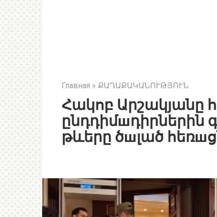
Главная
»
ՔԱՂԱՔԱԿԱՆՈՒԹՅՈՒՆ
Հակոբ Արշակյանը հ
ընդդիմшդիրներին գ
թևերը ծшլած հեռшցն