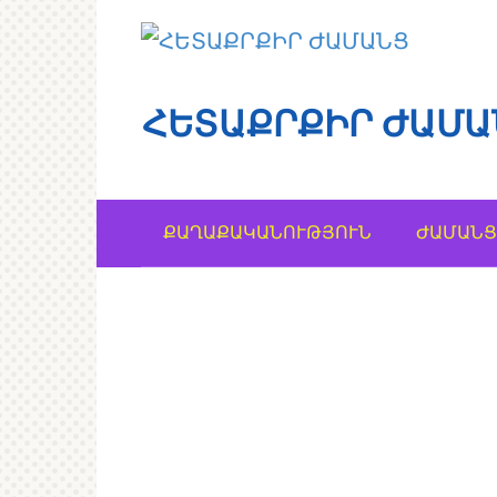
Перейти
к
контенту
ՀԵՏԱՔՐՔԻՐ ԺԱՄԱ
ՔԱՂԱՔԱԿԱՆՈՒԹՅՈՒՆ
ԺԱՄԱՆՑ