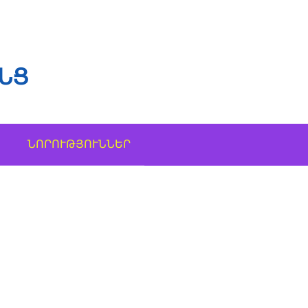
ՆՑ
ՆՈՐՈՒԹՅՈՒՆՆԵՐ