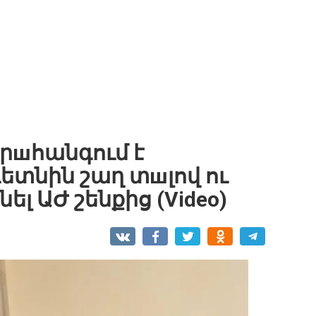
րшհանգում է
ետնին շաղ տшլով ու
ել ԱԺ շենքից (Video)