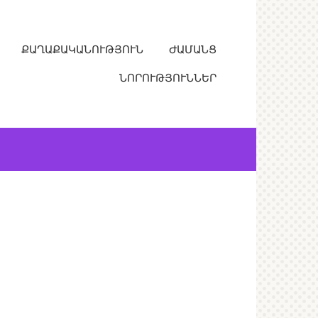
ՔԱՂԱՔԱԿԱՆՈՒԹՅՈՒՆ
ԺԱՄԱՆՑ
ՆՈՐՈՒԹՅՈՒՆՆԵՐ