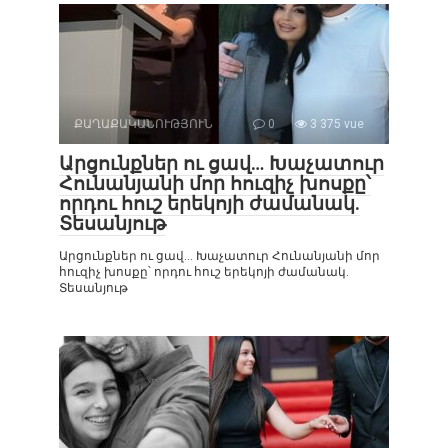
ՔԱՂԱՔԱԿԱՆՈՒԹՅՈՒՆ
0
3 375 vue
Արցունքներ ու ցավ… Խաչատուր
Հունանյանի մոր հուզիչ խոսքը՝
որդու հուշ երեկոյի ժամանակ.
Տեսանյութ
Արցունքներ ու ցավ… Խաչատուր Հունանյանի մոր
հուզիչ խոսքը՝ որդու հուշ երեկոյի ժամանակ.
Տեսանյութ