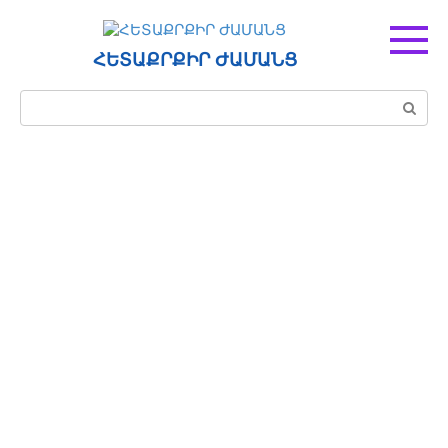
Перейти
к
контенту
ՀԵՏԱՔՐՔԻՐ ԺԱՄԱՆՑ
Поиск: