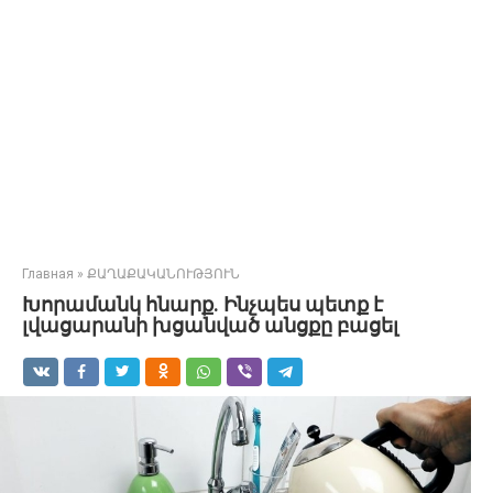
Главная
»
ՔԱՂԱՔԱԿԱՆՈՒԹՅՈՒՆ
Խորամանկ հնարք. Ինչպես պետք է
լվացարանի խցանված անցքը բացել