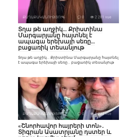
ՔԱՂԱՔԱԿԱՆՈՒԹՅՈՒՆ
0
2 281 vue
Տղա թե աղջիկ… Քրիստինա
Մարգարյանը հայտնել է
ապագա երեխայի սեռը…
բացառիկ տեսանյութ
Տղա թե աղջիկ… Քրիստինա Մարգարյանը հայտնել
է ապագա երեխայի սեռը… բացառիկ տեսանյութ
ՔԱՂԱՔԱԿԱՆՈՒԹՅՈՒՆ
0
1 722 vue
«Շնորհավոր հայրերի տոն»․
Տիգրան Ասատրյանը դստեր և