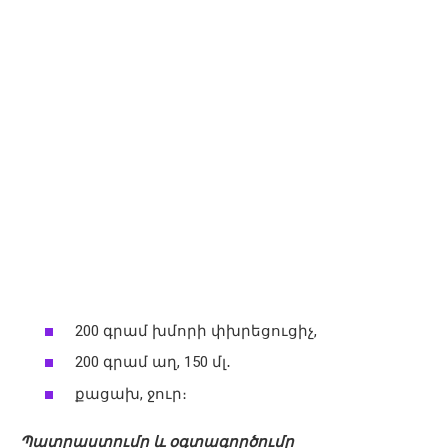
200 գրամ խմորի փխրեցուցիչ,
200 գրամ աղ, 150 մլ․
քացախ, ջուր։
Պատրաստումը և օգտագործումը