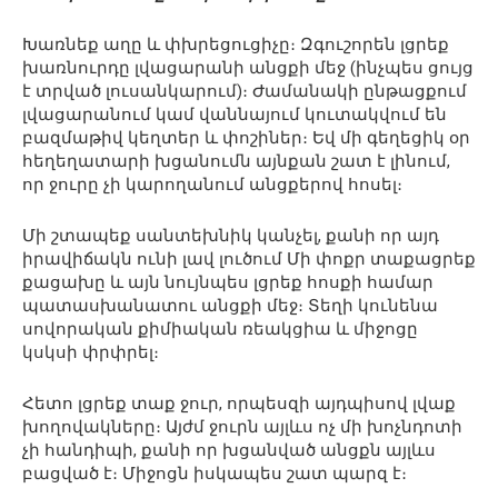
Խառնեք աղը և փխրեցուցիչը։ Զգուշորեն լցրեք
խառնուրդը լվացարանի անցքի մեջ (ինչպես ցույց
է տրված լուսանկարում)։ Ժամանակի ընթացքում
լվացարանում կամ վաննայում կուտակվում են
բազմաթիվ կեղտեր և փոշիներ։ Եվ մի գեղեցիկ օր
հեղեղատարի խցանումն այնքան շատ է լինում,
որ ջուրը չի կարողանում անցքերով հոսել։
Մի շտապեք սանտեխնիկ կանչել, քանի որ այդ
իրավիճակն ունի լավ լուծում Մի փոքր տաքացրեք
քացախը և այն նույնպես լցրեք հոսքի համար
պատասխանատու անցքի մեջ։ Տեղի կունենա
սովորական քիմիական ռեակցիա և միջոցը
կսկսի փրփրել։
Հետո լցրեք տաք ջուր, որպեսզի այդպիսով լվաք
խողովակները։ Այժմ ջուրն այլևս ոչ մի խոչնդոտի
չի հանդիպի, քանի որ խցանված անցքն այլևս
բացված է։ Միջոցն իսկապես շատ պարզ է։