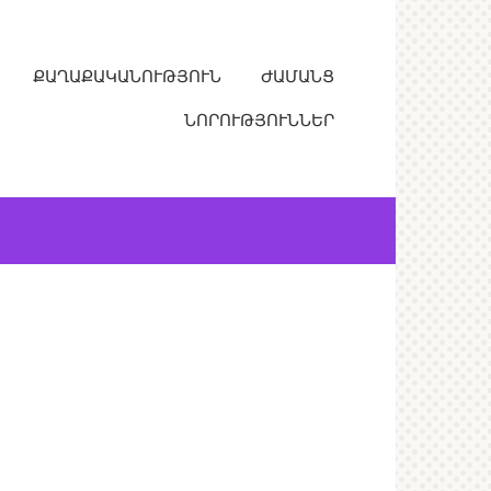
ՔԱՂԱՔԱԿԱՆՈՒԹՅՈՒՆ
ԺԱՄԱՆՑ
ՆՈՐՈՒԹՅՈՒՆՆԵՐ