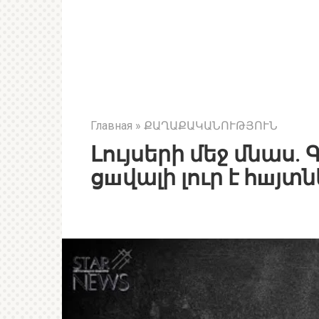
Главная
»
ՔԱՂԱՔԱԿԱՆՈՒԹՅՈՒՆ
Լույսերի մեջ մնաս.
ցшվալի լուր է հшյտն