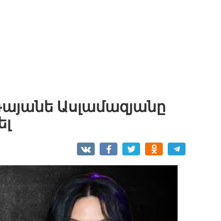
 Գայանե Ասլամազյանը
ել