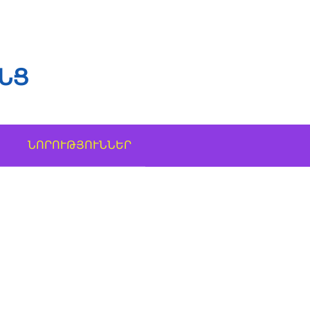
ՆՑ
ՆՈՐՈՒԹՅՈՒՆՆԵՐ