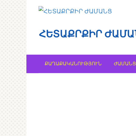
Перейти
к
контенту
ՀԵՏԱՔՐՔԻՐ ԺԱՄԱ
ՔԱՂԱՔԱԿԱՆՈՒԹՅՈՒՆ
ԺԱՄԱՆՑ