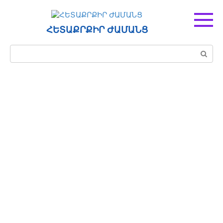
Перейти
к
контенту
ՀԵՏԱՔՐՔԻՐ ԺԱՄԱՆՑ
Поиск: