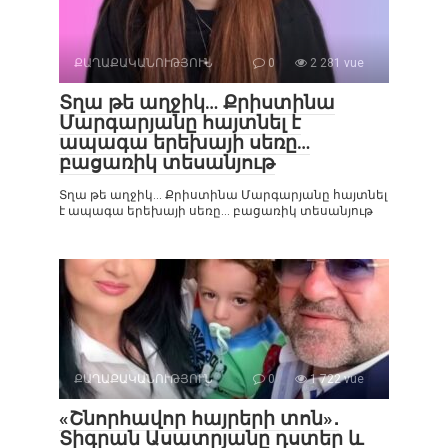
ՔԱՂԱՔԱԿԱՆՈՒԹՅՈՒՆ
0
2 281 vue
Տղա թե աղջիկ… Քրիստինա
Մարգարյանը հայտնել է
ապագա երեխայի սեռը…
բացառիկ տեսանյութ
Տղա թե աղջիկ… Քրիստինա Մարգարյանը հայտնել
է ապագա երեխայի սեռը… բացառիկ տեսանյութ
ՔԱՂԱՔԱԿԱՆՈՒԹՅՈՒՆ
0
1 722 vue
«Շնորհավոր հայրերի տոն»․
Տիգրան Ասատրյանը դստեր և