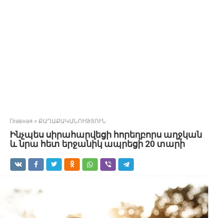
Главная
»
ՔԱՂԱՔԱԿԱՆՈՒԹՅՈՒՆ
Ինչպես սիրահարվեցի հորեղբորս աղջկան
և նրա հետ երջանիկ ապրեցի 20 տարի