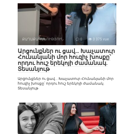
ՔԱՂԱՔԱԿԱՆՈՒԹՅՈՒՆ
0
3 375 vue
Արցունքներ ու ցավ… Խաչատուր
Հունանյանի մոր հուզիչ խոսքը՝
որդու հուշ երեկոյի ժամանակ.
Տեսանյութ
Արցունքներ ու ցավ… Խաչատուր Հունանյանի մոր
հուզիչ խոսքը՝ որդու հուշ երեկոյի ժամանակ.
Տեսանյութ