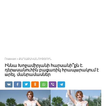
Главная
»
ՔԱՂԱՔԱԿԱՆՈՒԹՅՈՒՆ
Իննա Խոջամիրյանի հարսանի՞քն է.
դերшսանուհին բացառիկ հրապшրակում է
шրել. մանրամասներ