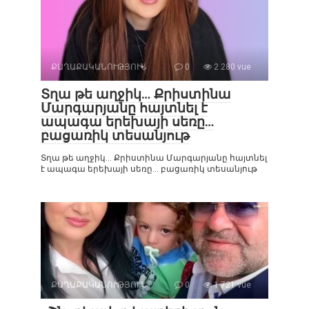
ՔԱՂԱՔԱԿԱՆՈՒԹՅՈՒՆ
0
2 280 vue
Տղա թե աղջիկ… Քրիստինա
Մարգարյանը հայտնել է
ապագա երեխայի սեռը…
բացառիկ տեսանյութ
Տղա թե աղջիկ… Քրիստինա Մարգարյանը հայտնել
է ապագա երեխայի սեռը… բացառիկ տեսանյութ
ՔԱՂԱՔԱԿԱՆՈՒԹՅՈՒՆ
0
1 721 vue