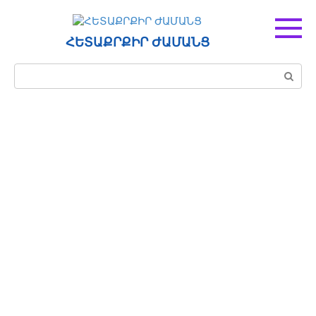
Перейти
к
контенту
ՀԵՏԱՔՐՔԻՐ ԺԱՄԱՆՑ
Поиск: