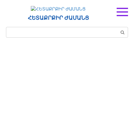
Перейти
к
контенту
ՀԵՏԱՔՐՔԻՐ ԺԱՄԱՆՑ
Поиск: