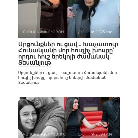
ՔԱՂԱՔԱԿԱՆՈՒԹՅՈՒՆ
0
3 375 vue
Արցունքներ ու ցավ… Խաչատուր
Հունանյանի մոր հուզիչ խոսքը՝
որդու հուշ երեկոյի ժամանակ.
Տեսանյութ
Արցունքներ ու ցավ… Խաչատուր Հունանյանի մոր
հուզիչ խոսքը՝ որդու հուշ երեկոյի ժամանակ.
Տեսանյութ
ՔԱՂԱՔԱԿԱՆՈՒԹՅՈՒՆ
0
2 594 vue