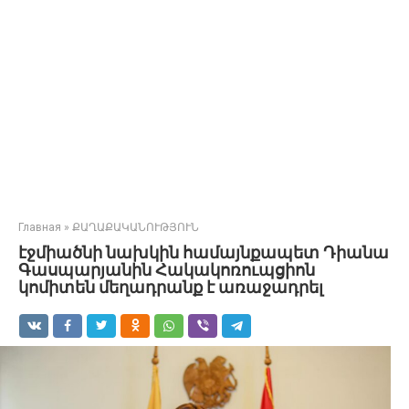
Главная
»
ՔԱՂԱՔԱԿԱՆՈՒԹՅՈՒՆ
էջմիածնի նախկին համայնքապետ Դիանա
Գասպարյանին Հակակոռուպցիոն
կոմիտեն մեղադրանք է առաջադրել