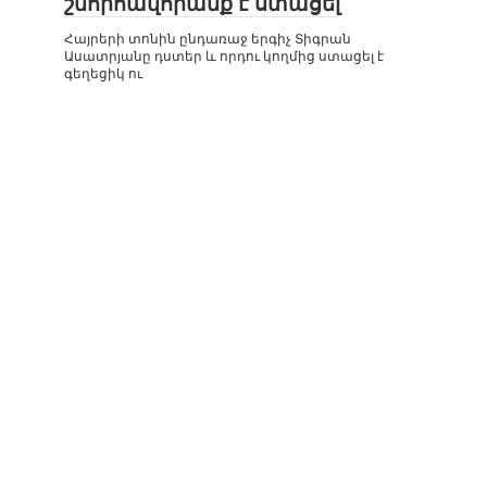
շնորհավորանք է ստացել
Հայրերի տոնին ընդառաջ երգիչ Տիգրան
Ասատրյանը դստեր և որդու կողմից ստացել է
գեղեցիկ ու