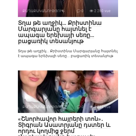
ՔԱՂԱՔԱԿԱՆՈՒԹՅՈՒՆ
0
2 280 vue
Տղա թե աղջիկ… Քրիստինա
Մարգարյանը հայտնել է
ապագա երեխայի սեռը…
բացառիկ տեսանյութ
Տղա թե աղջիկ… Քրիստինա Մարգարյանը հայտնել
է ապագա երեխայի սեռը… բացառիկ տեսանյութ
ՔԱՂԱՔԱԿԱՆՈՒԹՅՈՒՆ
0
1 722 vue
«Շնորհավոր հայրերի տոն»․
Տիգրան Ասատրյանը դստեր և
որդու կողմից ջերմ