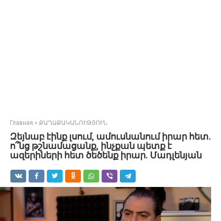
Главная
»
ՔԱՂԱՔԱԿԱՆՈՒԹՅՈՒՆ
Զեյնաբ էինք լսում, ամուսնանում իրար հետ.
ո՞նց թշնամացանք, ինչքան պետք է
ազերիների հետ ծեծենք իրար. Մադլենյան