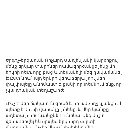
Երգիչ-երգահան Ռիչարդ Մադլենյանի կարծիքով՝
մենք երկար տարիներ համագործակցել ենք մի
երկրի հետ, որը բաց և տեսանելի մեզ դավաճանել
է: Ըստ նրա՝ այդ երկրի վերաբերյալ հույսեր
փայփայելը անիմաստ է, քանի որ տեսնում ենք, որ
չկա դրական տեղաշարժ:
«Ինչ է, մեր ճակատին գրած է, որ ամբողջ կյանքում
պետք է ռուսի վասա՞լը լինենք, և մեր կյանքը
աղետալի հետևանքներ ունենա: Մեզ միշտ
վերաբերվել են որպես երկրորդ սորտի
մարդկանց: Ինչ էր մնում. փոխենք մեր