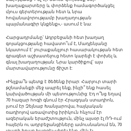
խաղաքարտերը և փորձենք համագործակցել
մյուս գերտերության հետ և նրա
հովանավորությամբ խաղաղության
պայմանագիր կնքենք»,- ասում է նա:
Հարցադրմանը՝ Ադրբեջանի հետ խաղաղ
գոյակցությանը հավատո՞ւմ է, Մադլենյանը
նկատում է՝ յուրաքանչյուր հասարակության հետ
գրագետ աշխատելուց հետո կարելի է փոխել և
գնալ խաղաղության: Նրա կարծիքով՝ այս
մարտավարությունը ճիշտ է:
«Ինչքա՞ն պետք է ծեծենք իրար: Հարյուր տարի
թշնամանքի մեջ ապրել ենք, ինչի՞ ենք հասել.
կախվածության մի պետությունից: Էդ ո՞նց եղավ
70 հազար հոգի գնում էր Հրազդան ստադիոն,
լսում էր Զեյնաբ Խանլարովա, հայկական
ռադիոյով առավոտից իրիկուն հնչում էր
ազերական երաժշտություն, մինչ այսօր էլ ՌԴ-ում
հայերն ու ադրբեջանցիները ամուսնանում են, 70
տարի իրար հարգել-սիրել ենք, մեկ էլ