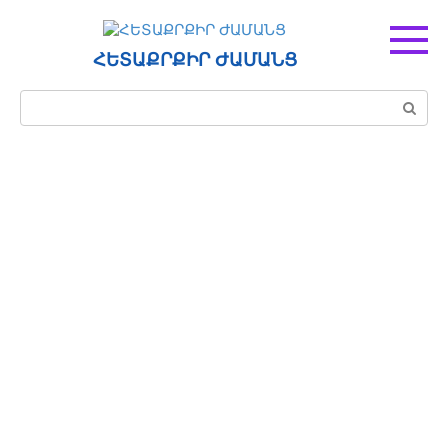
Перейти
к
контенту
ՀԵՏԱՔՐՔԻՐ ԺԱՄԱՆՑ
Поиск: