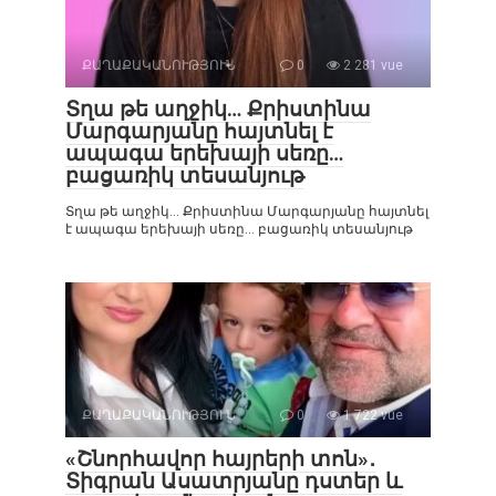
ՔԱՂԱՔԱԿԱՆՈՒԹՅՈՒՆ
0
2 281 vue
Տղա թե աղջիկ… Քրիստինա
Մարգարյանը հայտնել է
ապագա երեխայի սեռը…
բացառիկ տեսանյութ
Տղա թե աղջիկ… Քրիստինա Մարգարյանը հայտնել
է ապագա երեխայի սեռը… բացառիկ տեսանյութ
ՔԱՂԱՔԱԿԱՆՈՒԹՅՈՒՆ
0
1 722 vue
«Շնորհավոր հայրերի տոն»․
Տիգրան Ասատրյանը դստեր և