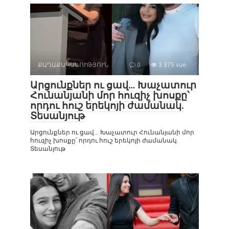
ՔԱՂԱՔԱԿԱՆՈՒԹՅՈՒՆ
0
3 375 vue
Արցունքներ ու ցավ… Խաչատուր
Հունանյանի մոր հուզիչ խոսքը՝
որդու հուշ երեկոյի ժամանակ.
Տեսանյութ
Արցունքներ ու ցավ… Խաչատուր Հունանյանի մոր
հուզիչ խոսքը՝ որդու հուշ երեկոյի ժամանակ.
Տեսանյութ