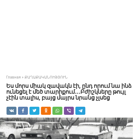
Главная
»
ՔԱՂԱՔԱԿԱՆՈՒԹՅՈՒՆ
Ես մորս միակ զավակն էի, ընդ որում նա ինձ
ունեցել է մեծ տարիքում․․․Բժիշկները թույլ
չէին տալիս, բայց մայրս նրանց չլսեց