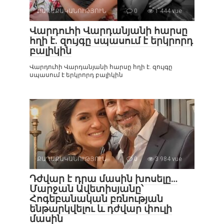
ՔԱՂԱՔԱԿԱՆՈՒԹՅՈՒՆ
0
1 444 vue
Վարդուհի Վարդանյանի հարսը
հղի է. զույգը սպասում է երկրորդ
բալիկին
Վարդուհի Վարդանյանի հարսը հղի է. զույգը
սպասում է երկրորդ բալիկին
ՔԱՂԱՔԱԿԱՆՈՒԹՅՈՒՆ
0
3 984 vue
Դժվար է դրա մասին խոսելը…
Մարջան Ավետիսյանը՝
Հոգեբանական բռնության
ենթարկվելու և դժվար փուլի
մասին