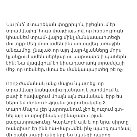
Նա ինձ՝ 3 տարեկան փոքրիկին, իջեցնում էր
տրամվայից՝ հույս փայփայելով, որ ինքնուրույն
կհասնեմ տրամ-վայից մինչ մանկապարտեզի
մուտքը։Մեզ մոտ ամեն ինչ ստացվեց առաջին
անգամից, չնայած, որ այդ վայր-կյանները մորս
կյանքում ամենաերկար ու սարսափելի պահերն
էին։ Նա վազվզում էր կիսադատարկ տրամվայի
մեջ, որ տեսներ, մտա ես մանկապարտեզ թե ոչ։
Որոշ ժամանակ անց մայրս նկատեց, որ
տրամվայը կանգառից դանդաղ է շարժվում և
թափ է հավաքում միայն այն ժամանակ, երբ ես
ներս եմ մտնում։Այդպես շարունակվեց 3
տարի։Մայրս չէր կարողանում, չէր էլ ուզում գտ-
նել այդ տարօրինակ օրինաչափության
բացատրությունը։ Կարևորն այն է, որ նրա սիրտը
հանգիստ էր ինձ հա-մար։Ամեն ինչ պարզ դարձավ
մի քանի տարի անց,երբ ես սկսեցի դպրոց