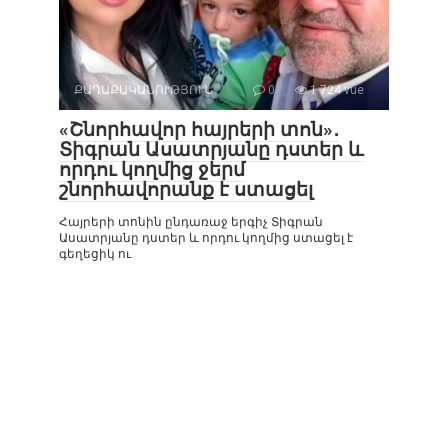
ՔԱՂԱՔԱԿԱՆՈՒԹՅՈՒՆ
0
1 724 vue
«Շնորհավոր հայրերի տոն»․
Տիգրան Ասատրյանը դստեր և
որդու կողմից ջերմ
շնորհավորանք է ստացել
Հայրերի տոնին ընդառաջ երգիչ Տիգրան
Ասատրյանը դստեր և որդու կողմից ստացել է
գեղեցիկ ու