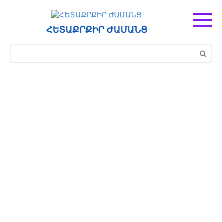
Перейти
к
контенту
ՀԵՏԱՔՐՔԻՐ ԺԱՄԱՆՑ
Поиск: