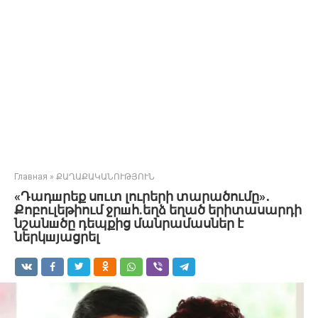
Главная
»
ՔԱՂԱՔԱԿԱՆՈՒԹՅՈՒՆ
«Դադшրեք սпւտ լուրերի տարածումը»․
Քոբուլեթիում ջրшհ.եղձ եղած երիտասարդի
նշանшծը դեպքից մանրամասներ է
ներկшյացրել