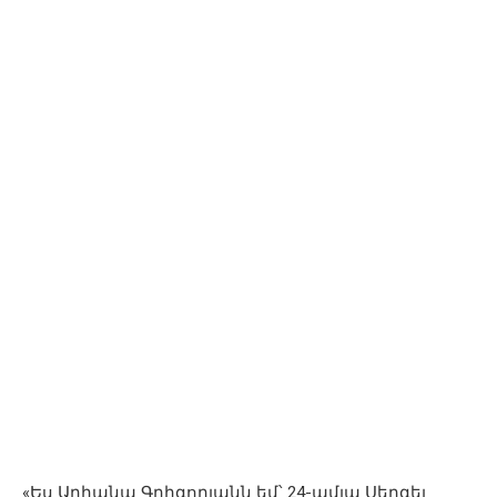
«Ես Արիանա Գրիգորյանն եմ՝ 24-ամյա Սերգեյ