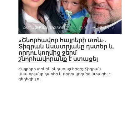
ՔԱՂԱՔԱԿԱՆՈՒԹՅՈՒՆ
0
1 718 vue
«Շնորհավոր հայրերի տոն»․
Տիգրան Ասատրյանը դստեր և
որդու կողմից ջերմ
շնորհավորանք է ստացել
Հայրերի տոնին ընդառաջ երգիչ Տիգրան
Ասատրյանը դստեր և որդու կողմից ստացել է
գեղեցիկ ու