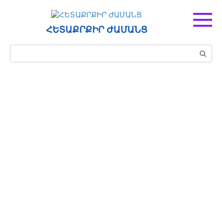
Перейти
к
контенту
ՀԵՏԱՔՐՔԻՐ ԺԱՄԱՆՑ
Поиск: