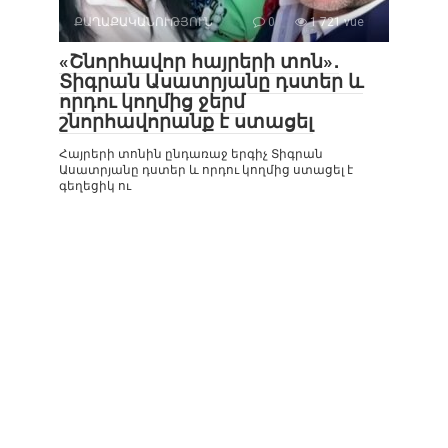
ՔԱՂԱՔԱԿԱՆՈՒԹՅՈՒՆ
0
1 721 vue
«Շնորհավոր հայրերի տոն»․
Տիգրան Ասատրյանը դստեր և
որդու կողմից ջերմ
շնորհավորանք է ստացել
Հայրերի տոնին ընդառաջ երգիչ Տիգրան
Ասատրյանը դստեր և որդու կողմից ստացել է
գեղեցիկ ու