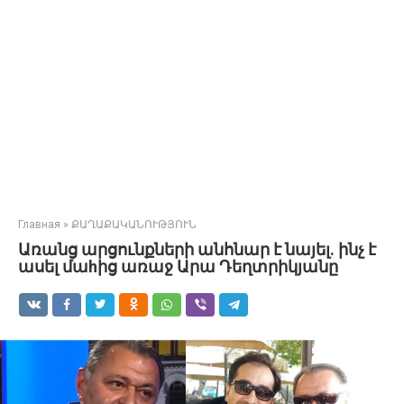
Главная
»
ՔԱՂԱՔԱԿԱՆՈՒԹՅՈՒՆ
Առանց արցունքների անհնար է նայել. ինչ է
ասել մաhից առաջ Արա Դեղտրիկյանը