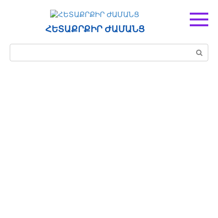
Перейти
к
контенту
ՀԵՏԱՔՐՔԻՐ ԺԱՄԱՆՑ
Поиск: