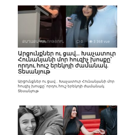
ՔԱՂԱՔԱԿԱՆՈՒԹՅՈՒՆ
0
3 368 vue
Արցունքներ ու ցավ… Խաչատուր
Հունանյանի մոր հուզիչ խոսքը՝
որդու հուշ երեկոյի ժամանակ.
Տեսանյութ
Արցունքներ ու ցավ… Խաչատուր Հունանյանի մոր
հուզիչ խոսքը՝ որդու հուշ երեկոյի ժամանակ.
Տեսանյութ