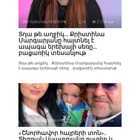
ՔԱՂԱՔԱԿԱՆՈՒԹՅՈՒՆ
0
2 278 vue
Տղա թե աղջիկ… Քրիստինա
Մարգարյանը հայտնել է
ապագա երեխայի սեռը…
բացառիկ տեսանյութ
Տղա թե աղջիկ… Քրիստինա Մարգարյանը հայտնել
է ապագա երեխայի սեռը… բացառիկ տեսանյութ
ՔԱՂԱՔԱԿԱՆՈՒԹՅՈՒՆ
0
1 718 vue
«Շնորհավոր հայրերի տոն»․
Տիգրան Ասատրյանը դստեր և