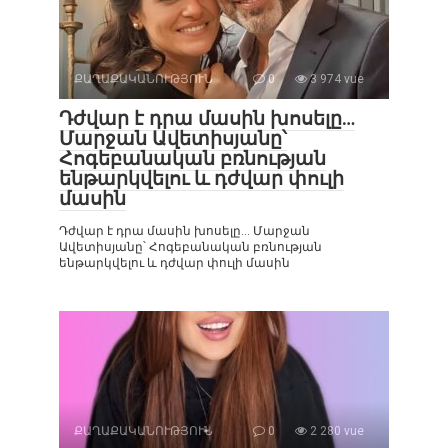
ՔԱՂԱՔԱԿԱՆՈՒԹՅՈՒՆ
0
3 974 vue
Դժվար է դրա մասին խոսելը…
Մարջան Ավետիսյանը՝
Հոգեբանական բռնության
ենթարկվելու և դժվար փուլի
մասին
Դժվար է դրա մասին խոսելը… Մարջան
Ավետիսյանը՝ Հոգեբանական բռնության
ենթարկվելու և դժվար փուլի մասին
ՔԱՂԱՔԱԿԱՆՈՒԹՅՈՒՆ
0
2 280 vue