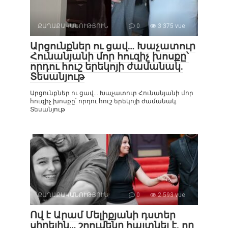
ՔԱՂԱՔԱԿԱՆՈՒԹՅՈՒՆ
0
3 375 vue
Արցունքներ ու ցավ… Խաչատուր
Հունանյանի մոր հուզիչ խոսքը՝
որդու հուշ երեկոյի ժամանակ.
Տեսանյութ
Արցունքներ ու ցավ… Խաչատուր Հունանյանի մոր
հուզիչ խոսքը՝ որդու հուշ երեկոյի ժամանակ.
Տեսանյութ
ՔԱՂԱՔԱԿԱՆՈՒԹՅՈՒՆ
0
2 593 vue
Ով է Արամ Մելիքյանի դստեր
սիրելին… շոումենը հայտնել է, որ