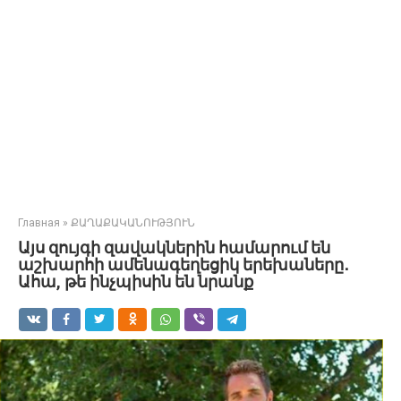
Главная
»
ՔԱՂԱՔԱԿԱՆՈՒԹՅՈՒՆ
Այս զույգի զավակներին համարում են
աշխարհի ամենագեղեցիկ երեխաները․
Ահա, թե ինչպիսին են նրանք