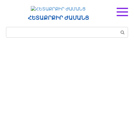
Перейти
к
контенту
ՀԵՏԱՔՐՔԻՐ ԺԱՄԱՆՑ
Поиск: