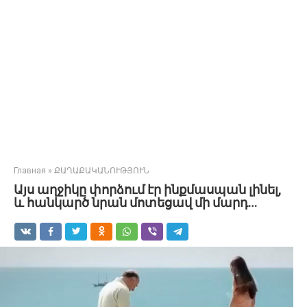
Главная
»
ՔԱՂԱՔԱԿԱՆՈՒԹՅՈՒՆ
Այս աղջիկը փորձում էր ինքմասպան լինել,
և հանկարծ նրան մոտեցավ մի մարդ…