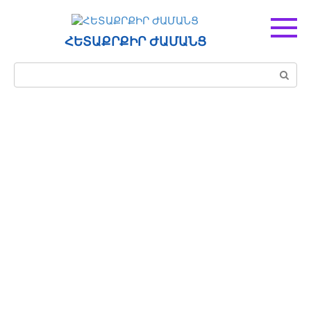
Перейти
к
контенту
ՀԵՏԱՔՐՔԻՐ ԺԱՄԱՆՑ
Поиск: