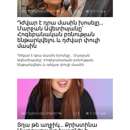
ՔԱՂԱՔԱԿԱՆՈՒԹՅՈՒՆ
0
3 973 vue
Դժվար է դրա մասին խոսելը…
Մարջան Ավետիսյանը՝
Հոգեբանական բռնության
ենթարկվելու և դժվար փուլի
մասին
Դժվար է դրա մասին խոսելը… Մարջան
Ավետիսյանը՝ Հոգեբանական բռնության
ենթարկվելու և դժվար փուլի մասին
ՔԱՂԱՔԱԿԱՆՈՒԹՅՈՒՆ
0
2 280 vue
Տղա թե աղջիկ… Քրիստինա