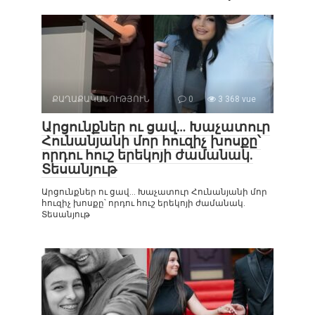
ՔԱՂԱՔԱԿԱՆՈՒԹՅՈՒՆ
0
3 368 vue
Արցունքներ ու ցավ… Խաչատուր
Հունանյանի մոր հուզիչ խոսքը՝
որդու հուշ երեկոյի ժամանակ.
Տեսանյութ
Արցունքներ ու ցավ… Խաչատուր Հունանյանի մոր
հուզիչ խոսքը՝ որդու հուշ երեկոյի ժամանակ.
Տեսանյութ