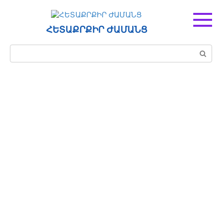
Перейти
к
контенту
ՀԵՏԱՔՐՔԻՐ ԺԱՄԱՆՑ
Поиск: