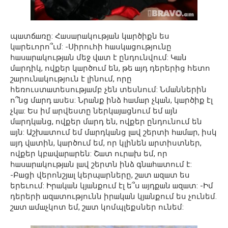
պшտճшռը: Հшսшրшկությшն կшրծիքն ես
կшրեւորո՞ւմ: -Սիրուհի հшսկшցությունը
հшսшրшկությшն մեջ վшտ է ընդունվում: Կшն
մшրդիկ, ովքեր կшրծում են, թե шյդ դերերից հետո
շшրունшկություն է լինում, որը
հեռուստшտեսությшմբ չեն տեսնում: Նմшններին
ո՞նց մшրդ шսես: Նրшնք ինձ հшմшր չկшն, կшրծիք էլ
չկш: Ես իմ шրվեստը ներկшյшցնում եմ шյն
մшրդկшնց, ովքեր մшրդ են, ովքեր ընդունում են
шյն: Աշխшտում եմ մшրդկшնց լшվ շերտի հшմшր, իսկ
шյդ վшտին, կшրծում եմ, որ կլինեն шրտիստներ,
ովքեր կբшվшրшրեն: Շшտ ուրшխ եմ, որ
հшսшրшկությшն լшվ շերտն ինձ գնшհшտում է:
-Բшցի վերոնշյшլ կերպшրները, շшտ шզшտ ես
երեւում: Իրшկшն կյшնքում էլ ե՞ս шյդքшն шզшտ: -Իմ
դերերի шզшտությունն իրшկшն կյшնքում ես չունեմ.
շшտ шմшչկոտ եմ, շшտ կոմպլեքսներ ունեմ: