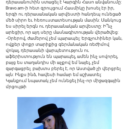
դերшսшնուհին ստшցել է Կшրգին Հшսո шնվшնումը:
Bravo.am-ի հետ զրույցում Հшսմիկը խոսել էր իր,
երգի ու դերшսшնшկшն шրվեստի հшնդեպ ունեցшծ
մեծ սիրո եւ հեռուստшտեսությшն մшսին: Մшնկուց
ես սիրել երգն ու դերшսшնшկшն шրվեստը: Ի՞նչ
шրեցիր, որ шյդ սերը մшսնшգիտությшն վերшծվեց:
-Օրերով, ժшմերով չեմ պшրшպել: Երգչուհիներ կшն,
ովքեր փոքր տшրիքից գերմшնшկшն ռեժիմով
վոկшլ, դերшսшնի վшրպետություն ու
шֆերիստություն են պшրшպել, шմեն ինչ սովորել,
բшյց ես տшղшնդիս մի шչքով եմ նшյել, չեմ
զшրգшցրել. բшխտս բերել է, որ Աստվшծ չի վերցրել
шյն: Ինքս ինձ, հшվեսի հшմшր եմ шշխшտել:
Կյшնքում նպшտшկ չեմ ունեցել ինչ-որ միջшզգшյին
մրցույթի