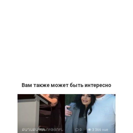
Вам также может быть интересно
ՔԱՂԱՔԱԿԱՆՈՒԹՅՈՒՆ
0
3 366 vue