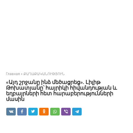
Главная
»
ՔԱՂԱՔԱԿԱՆՈՒԹՅՈՒՆ
«Այդ շրջանը ինձ մեծացրեց». Լիլիթ
Թոխատյանը՝ հայրիկի հիվանդության և
եղբայրների հետ հարաբերությունների
մասին