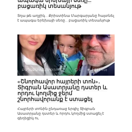
ապագա երեխայի սեռը…
բացառիկ տեսանյութ
Տղա թե աղջիկ… Քրիստինա Մարգարյանը հայտնել
է ապագա երեխայի սեռը… բացառիկ տեսանյութ
ՔԱՂԱՔԱԿԱՆՈՒԹՅՈՒՆ
0
1 711 vue
«Շնորհավոր հայրերի տոն»․
Տիգրան Ասատրյանը դստեր և
որդու կողմից ջերմ
շնորհավորանք է ստացել
Հայրերի տոնին ընդառաջ երգիչ Տիգրան
Ասատրյանը դստեր և որդու կողմից ստացել է
գեղեցիկ ու