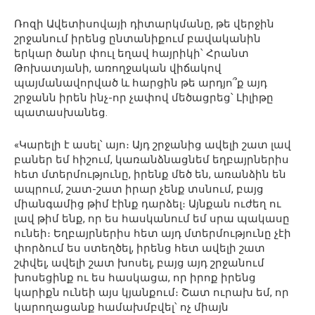
Ռոզի Ավետիսովայի դիտարկմանը, թե վերջին
շրջանում իրենց ընտանիքում բավականին
երկար ծանր փուլ եղավ հայրիկի՝ Հրանտ
Թոխատյանի, առողջական վիճակով
պայմանավորված և հարցին թե արդյո՞ք այդ
շրջանն իրեն ինչ-որ չափով մեծացրեց՝ Լիլիթը
պատասխանեց.
«Կարելի է ասել՝ այո։ Այդ շրջանից ավելի շատ լավ
բաներ եմ հիշում, կառանձնացնեմ եղբայրներիս
հետ մտերմությունը, իրենք մեծ են, առանձին են
ապրում, շատ-շատ իրար չենք տսնում, բայց
միանգամից թիմ էինք դարձել։ Այնքան ուժեղ ու
լավ թիմ ենք, որ ես հասկանում եմ սրա պակասը
ունեի։ Եղբայրներիս հետ այդ մտերմությունը չէի
փորձում ես ստեղծել, իրենց հետ ավելի շատ
շփվել, ավելի շատ խոսել, բայց այդ շրջանում
խոսեցինք ու ես հասկացա, որ իրոք իրենց
կարիքն ունեի այս կյանքում։ Շատ ուրախ եմ, որ
կարողացանք համախմբվել՝ ոչ միայն