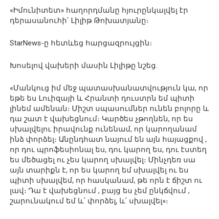
«Իմունիտետ» հաղորդմանը հյուրընկալվել էր
դերասանուհի՝ Լիլիթ Թոխատյանը։
StarNews-ը հետևեց հարցազրույցին։
Խոսելով վախերի մասին Լիլիթը նշեց.
«Մանկուց իմ մեջ պատասխանատվություն կա, որ
եթե ես Լուիզայի և Հրանտի դուստրն եմ պիտի
լինեմ ամենան։ Միշտ սպասումներ ունեն բոլորը և
դա շատ է վախեցնում։ Կարծես չթողնեն, որ ես
սխալվելու իրավունք ունենամ, որ կարողանամ
ինձ փորձել։ Անընդհատ նայում են այն հայացքով ,
որ դու պրոֆեսիոնալ ես, դու կարող ես, դու էստեղ
ես մեծացել ու չես կարող սխալվել։ Մինչդեռ սա
այն տարիքն է, որ ես կարող եմ սխալվել ու ես
պիտի սխալվեմ, որ հասկանամ, թե որն է ճիշտ ու
լավ։ Դա է վախեցնում , բայց ես չեմ ընկճվում ,
շարունակում եմ և՛ փորձել, և՛ սխալվել»։