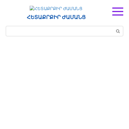
Перейти
к
контенту
ՀԵՏԱՔՐՔԻՐ ԺԱՄԱՆՑ
Поиск: