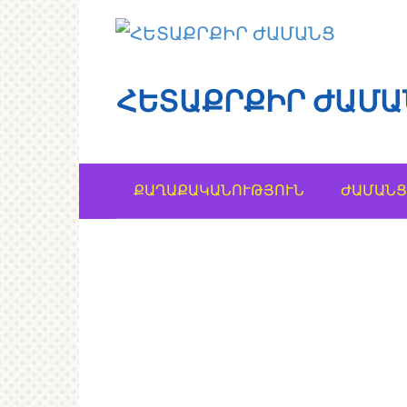
Перейти
к
контенту
ՀԵՏԱՔՐՔԻՐ ԺԱՄԱ
ՔԱՂԱՔԱԿԱՆՈՒԹՅՈՒՆ
ԺԱՄԱՆՑ