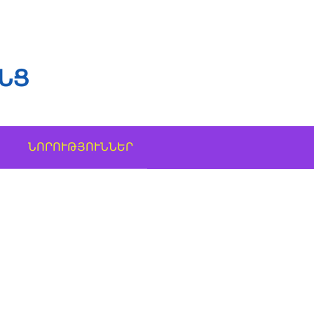
ՆՑ
ՆՈՐՈՒԹՅՈՒՆՆԵՐ