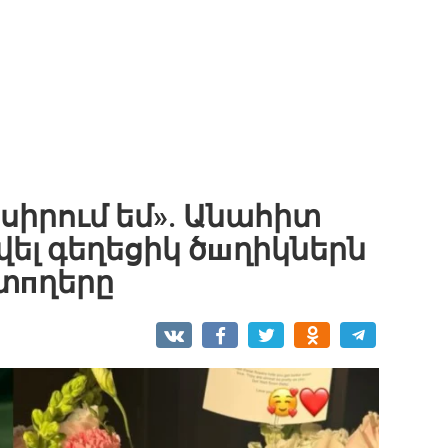
սիրում եմ». Անահիտ
տվել գեղեցիկ ծшղիկներն
 տпղերը