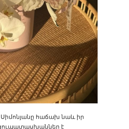
տ Սիմոնյանը հաճախ նաև իր
րցուպատասխաններ է