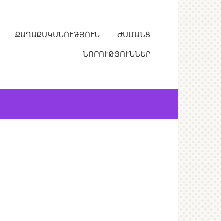
ՔԱՂԱՔԱԿԱՆՈՒԹՅՈՒՆ
ԺԱՄԱՆՑ
ՆՈՐՈՒԹՅՈՒՆՆԵՐ