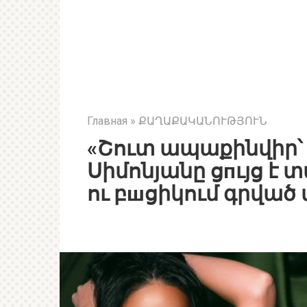
Главная
»
ՔԱՂԱՔԱԿԱՆՈՒԹՅՈՒՆ
«Շուտ ապաքինվիր՝ 
Սիմոնյանը ցпւյց է 
ու բшցիկում գրված